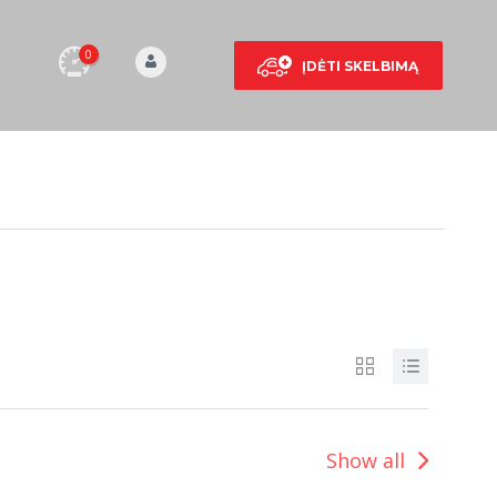
0
ĮDĖTI SKELBIMĄ
Show all