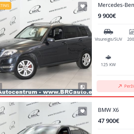
Mercedes-Ben
RTINIS
9 900€
Visureigis/SUV
20
125 KW
Perži
BMW X6
47 900€