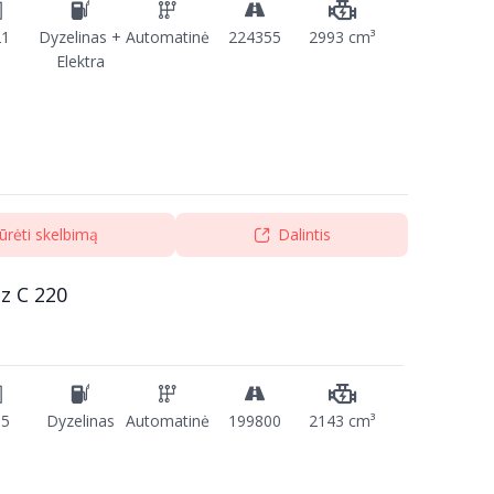
21
Dyzelinas +
Automatinė
224355
2993 cm³
Elektra
ūrėti skelbimą
Dalintis
z C 220
15
Dyzelinas
Automatinė
199800
2143 cm³