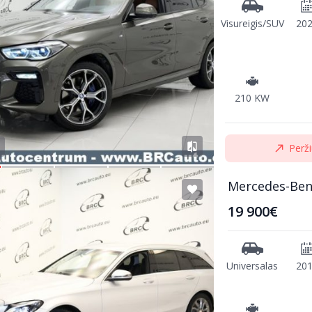
Visureigis/SUV
20
210 KW
Perži
Mercedes-Ben
19 900€
Universalas
20