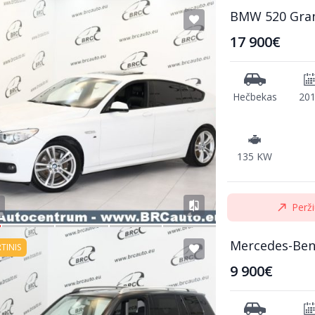
BMW 520 Gra
17 900€
Hečbekas
20
135 KW
Perži
Mercedes-Ben
RTINIS
9 900€