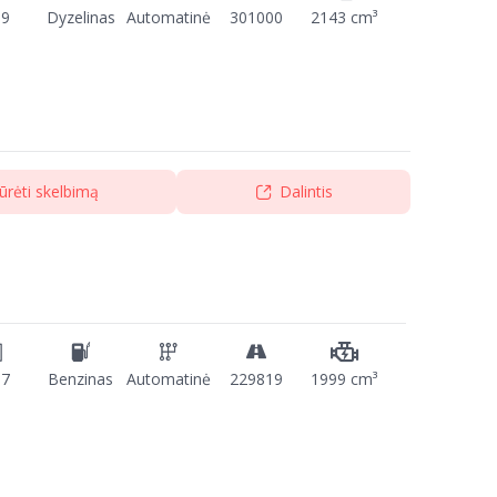
09
Dyzelinas
Automatinė
301000
2143 cm³
ūrėti skelbimą
Dalintis
17
Benzinas
Automatinė
229819
1999 cm³