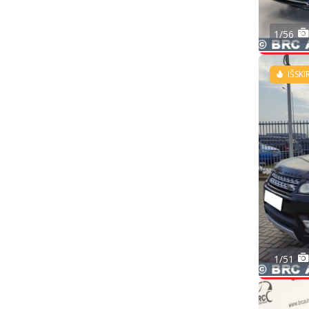
1/56
IŠSKI
1/51