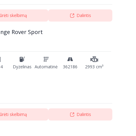
ūrėti skelbimą
Dalintis
ange Rover Sport
14
Dyzelinas
Automatinė
362186
2993 cm³
ūrėti skelbimą
Dalintis