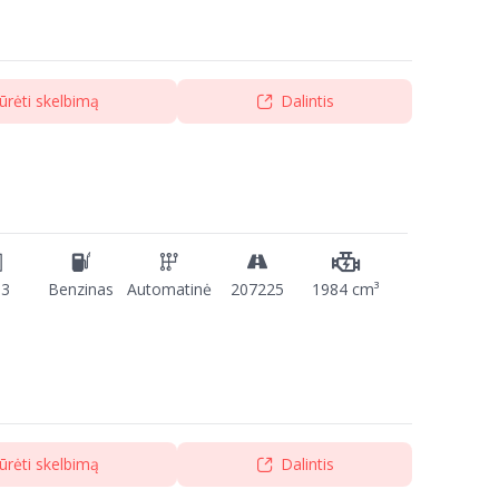
ūrėti skelbimą
Dalintis
13
Benzinas
Automatinė
207225
1984 cm³
ūrėti skelbimą
Dalintis