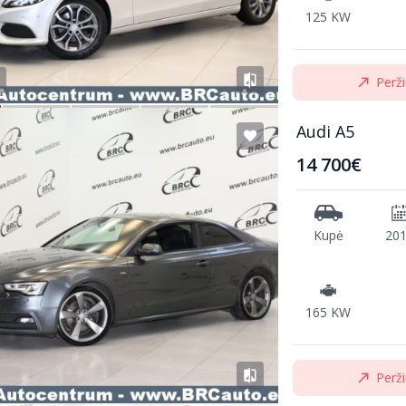
125 KW
Perži
Audi A5
14 700€
Kupė
20
165 KW
Perži