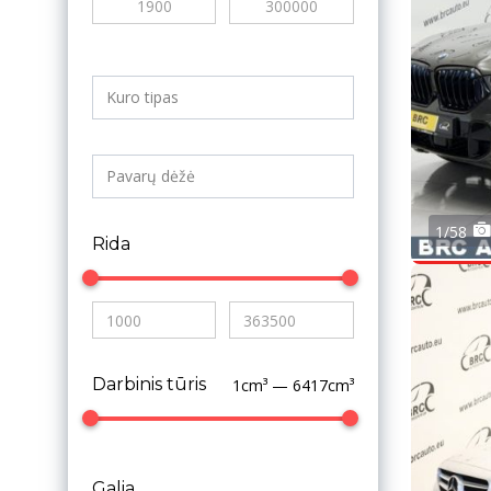
1/58
Rida
Darbinis tūris
1cm³ — 6417cm³
Galia