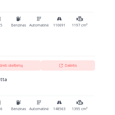
15
Benzinas
Automatinė
110691
1197 cm³
ūrėti skelbimą
Dalintis
tta
16
Benzinas
Automatinė
148563
1395 cm³