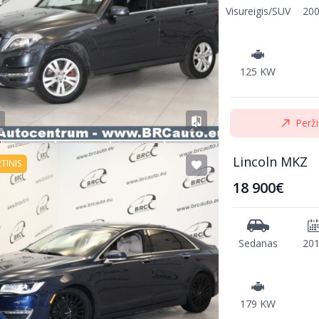
Visureigis/SUV
20
125 KW
Perži
Lincoln MKZ
RTINIS
18 900€
Sedanas
20
179 KW