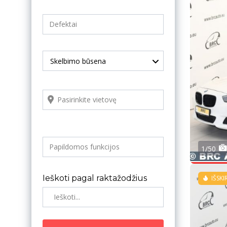
Skelbimo būsena
1/50
Ieškoti pagal raktažodžius
IŠSKI