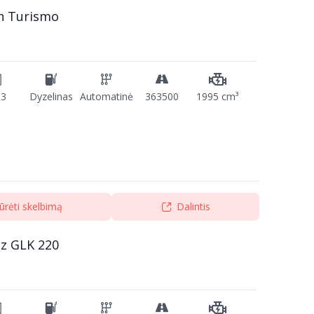
n Turismo
13
Dyzelinas
Automatinė
363500
1995 cm³
ūrėti skelbimą
Dalintis
z GLK 220