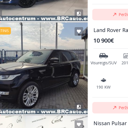
Perži
Land Rover R
RTINIS
10 900€
Visureigis/SUV
20
190 KW
Perži
Nissan Pulsar