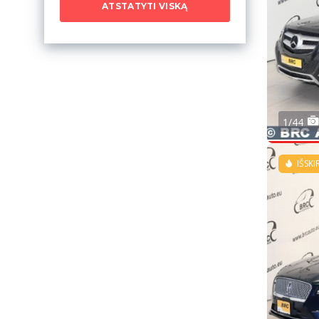
ATSTATYTI VISKĄ
1/44
IŠSKI