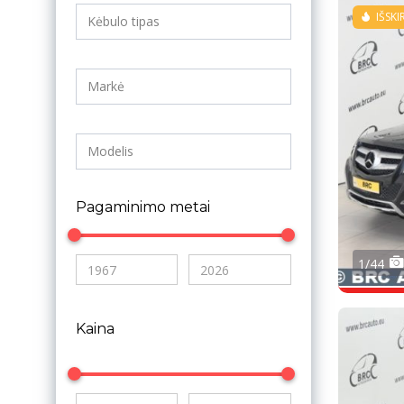
IŠSKI
Pagaminimo metai
1/44
Kaina