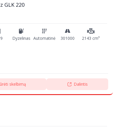
z GLK 220
09
Dyzelinas
Automatinė
301000
2143 cm³
ūrėti skelbimą
Dalintis