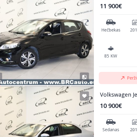
11 900€
Hečbekas
20
85 KW
Perži
Volkswagen Je
10 900€
Sedanas
20