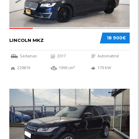
18 900€
LINCOLN MKZ
Sedanas
2017
Automatinė
229819
1999 cm³
179 KW
51