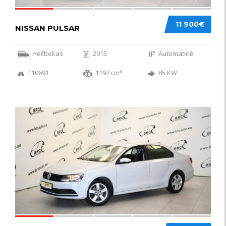
11 900€
NISSAN PULSAR
Hečbekas
2015
Automatinė
110691
1197 cm³
85 KW
49