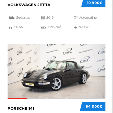
10 900€
VOLKSWAGEN JETTA
Sedanas
2016
Automatinė
148563
1395 cm³
92 KW
59
84 900€
PORSCHE 911