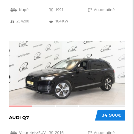
Kupė
1991
Automatinė
254200
184 KW
56
34 900€
AUDI Q7
Visureigis/SUV
2016
Automatinė