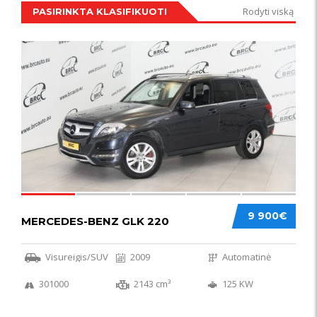
Rodyti viską
PASIRINKTA KLASIFIKUOTI
IŠSKIRTINIS
44
9 900€
MERCEDES-BENZ GLK 220
Visureigis/SUV
2009
Automatinė
301000
2143 cm³
125 KW