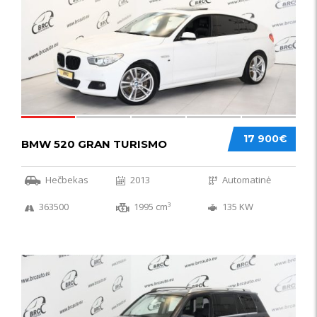
17 900€
BMW 520 GRAN TURISMO
Hečbekas
2013
Automatinė
363500
1995 cm³
135 KW
IŠSKIRTINIS
44