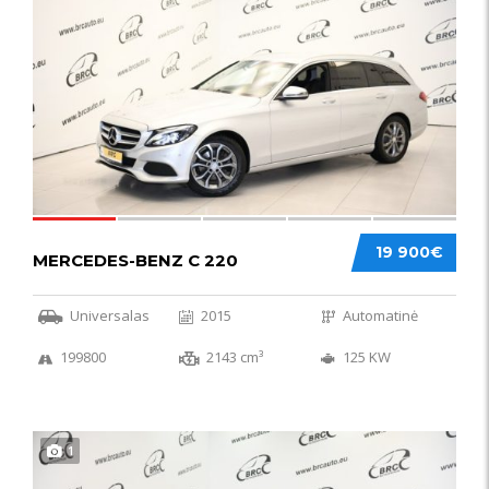
52
19 900€
MERCEDES-BENZ C 220
Universalas
2015
Automatinė
199800
2143 cm³
125 KW
1