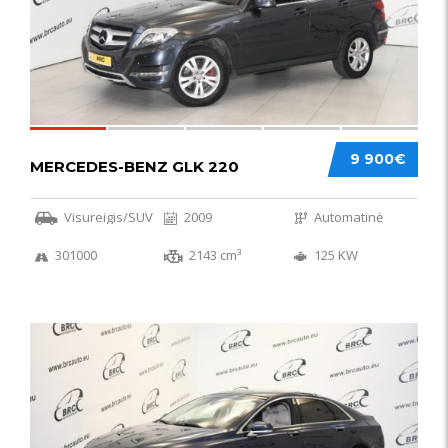
9 900€
MERCEDES-BENZ GLK 220
Visureigis/SUV
2009
Automatinė
301000
2143 cm³
125 KW
56