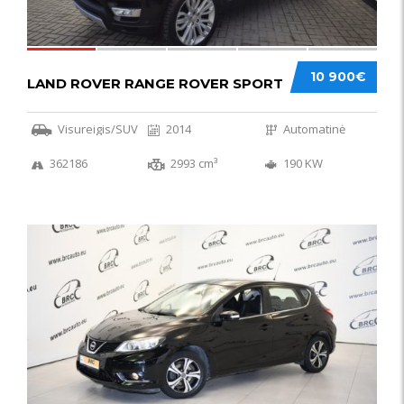
10 900€
LAND ROVER RANGE ROVER SPORT
Visureigis/SUV
2014
Automatinė
362186
2993 cm³
190 KW
50