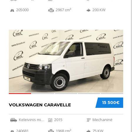
205000
2967 cm³
200 KW
36
15 500€
VOLKSWAGEN CARAVELLE
Keleivinis mikroautobusas
2015
Mechaninė
240681
1968 cm³
75 KW