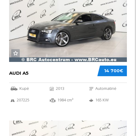
14 700€
AUDI A5
Kupė
2013
Automatinė
207225
1984 cm³
165 KW
50