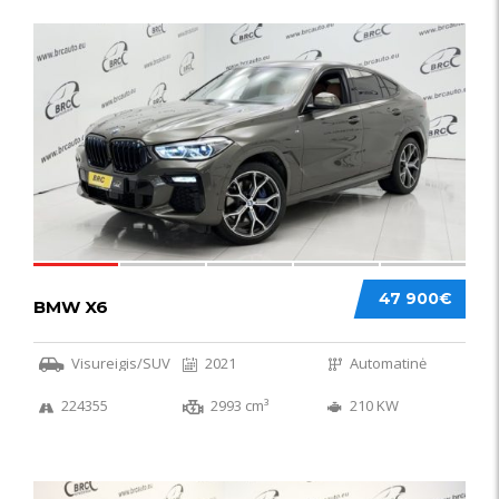
58
47 900€
BMW X6
Visureigis/SUV
2021
Automatinė
224355
2993 cm³
210 KW