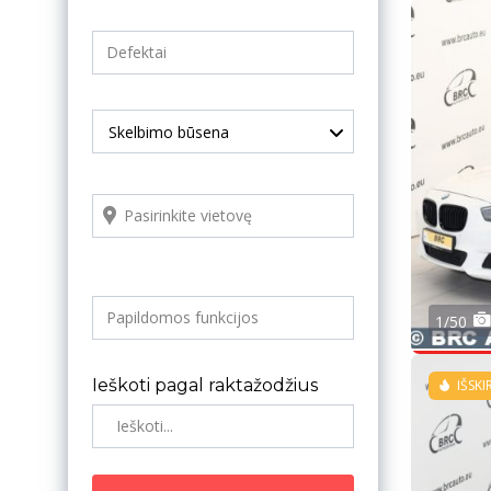
Skelbimo būsena
1/50
Ieškoti pagal raktažodžius
IŠSKI