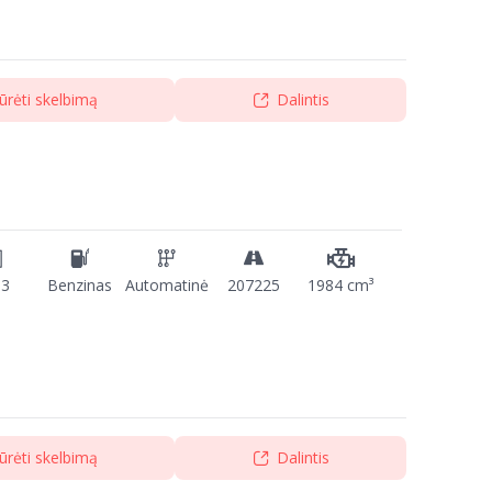
ūrėti skelbimą
Dalintis
13
Benzinas
Automatinė
207225
1984 cm³
ūrėti skelbimą
Dalintis