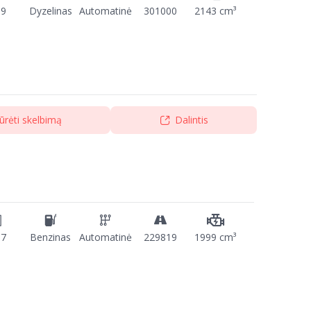
09
Dyzelinas
Automatinė
301000
2143 cm³
ūrėti skelbimą
Dalintis
17
Benzinas
Automatinė
229819
1999 cm³