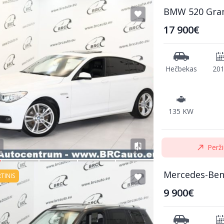
BMW 520 Gra
17 900€
Hečbekas
20
135 KW
Perži
Mercedes-Ben
RTINIS
9 900€