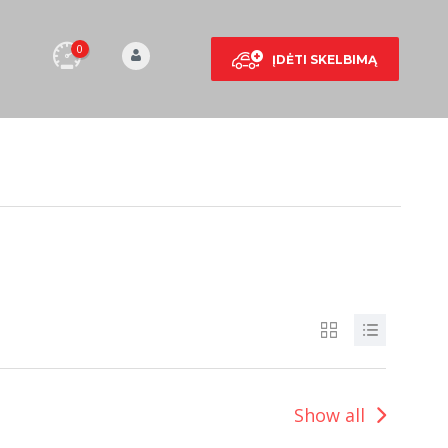
0
ĮDĖTI SKELBIMĄ
Show all