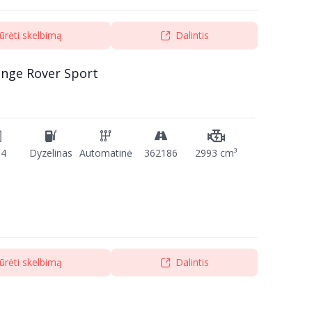
ūrėti skelbimą
Dalintis
ange Rover Sport
14
Dyzelinas
Automatinė
362186
2993 cm³
ūrėti skelbimą
Dalintis