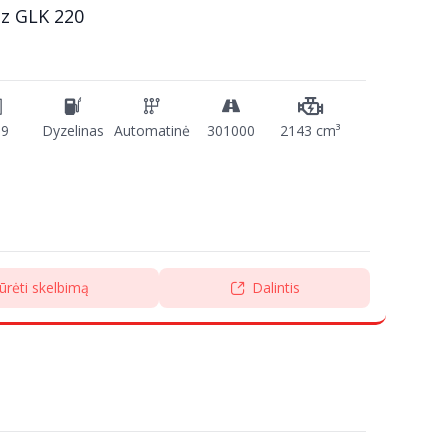
z GLK 220
09
Dyzelinas
Automatinė
301000
2143 cm³
ūrėti skelbimą
Dalintis