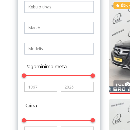
IŠSKI
Pagaminimo metai
1/44
Kaina