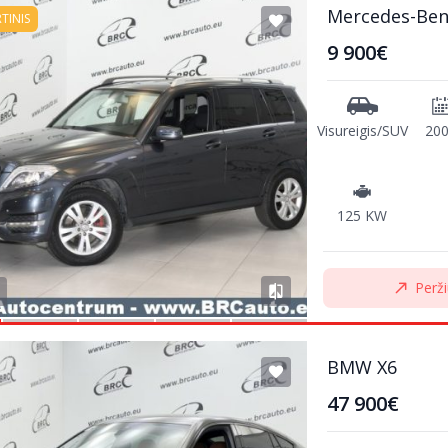
Mercedes-Ben
RTINIS
9 900€
Visureigis/SUV
20
125 KW
Perži
BMW X6
47 900€