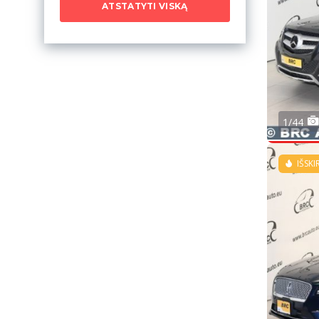
ATSTATYTI VISKĄ
1/44
IŠSKI