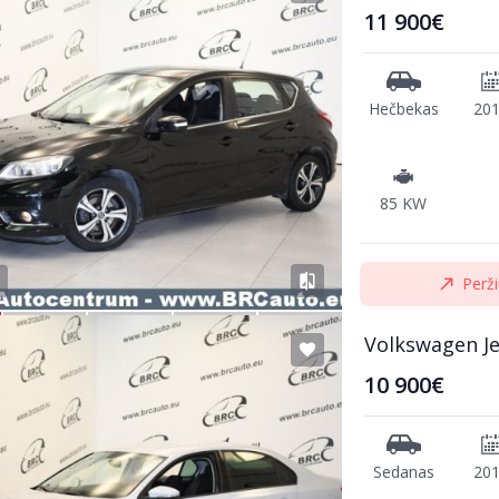
11 900€
Hečbekas
20
85 KW
Perži
Volkswagen Je
10 900€
Sedanas
20