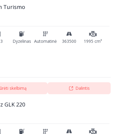
n Turismo
13
Dyzelinas
Automatinė
363500
1995 cm³
ūrėti skelbimą
Dalintis
z GLK 220