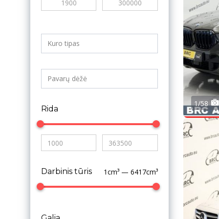
1/58
Rida
Darbinis tūris
1cm³ — 6417cm³
Galia