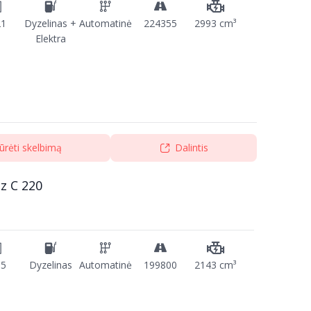
21
Dyzelinas +
Automatinė
224355
2993 cm³
Elektra
ūrėti skelbimą
Dalintis
z C 220
15
Dyzelinas
Automatinė
199800
2143 cm³