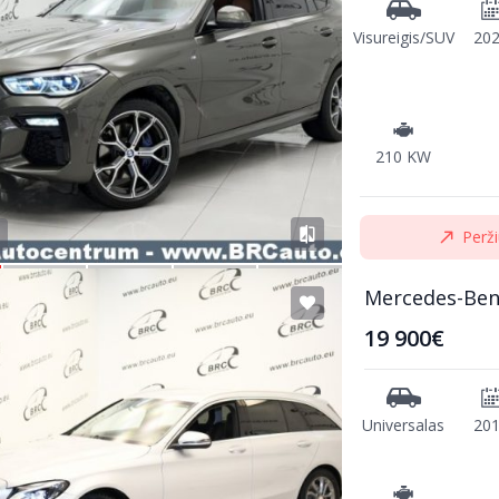
Visureigis/SUV
20
210 KW
Perži
Mercedes-Ben
19 900€
Universalas
20