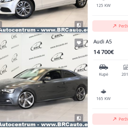
125 KW
Perži
Audi A5
14 700€
Kupė
20
165 KW
Perži