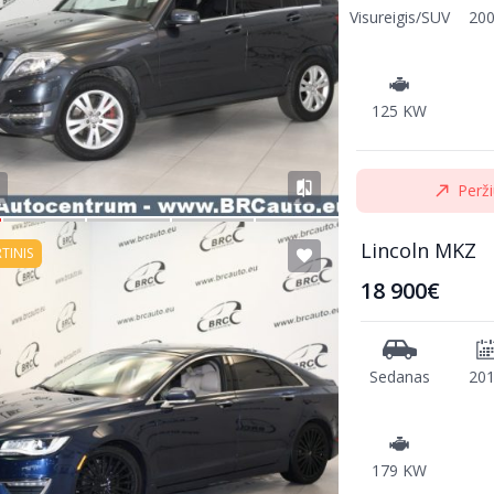
Visureigis/SUV
20
125 KW
Perži
Lincoln MKZ
RTINIS
18 900€
Sedanas
20
179 KW