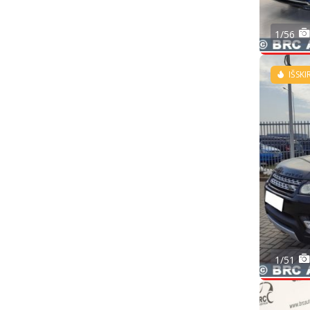
1/56
IŠSKI
1/51