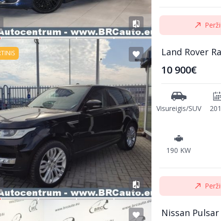
Perži
Land Rover R
RTINIS
10 900€
Visureigis/SUV
20
190 KW
Perži
Nissan Pulsar