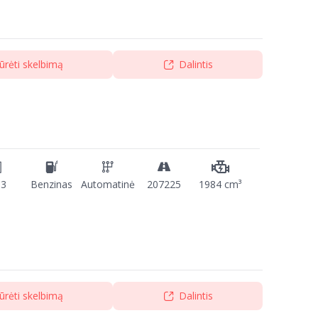
ūrėti skelbimą
Dalintis
13
Benzinas
Automatinė
207225
1984 cm³
ūrėti skelbimą
Dalintis