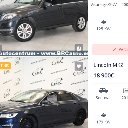
Visureigis/SUV
20
125 KW
Perži
Lincoln MKZ
RTINIS
18 900€
Sedanas
20
179 KW