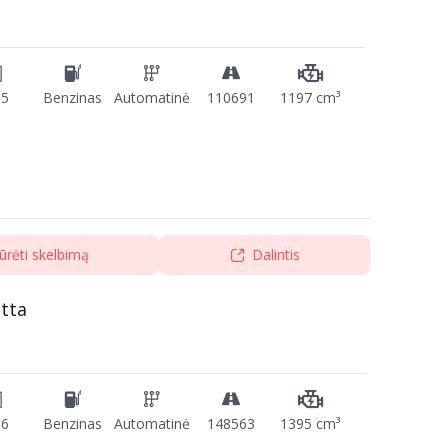
15
Benzinas
Automatinė
110691
1197 cm³
ūrėti skelbimą
Dalintis
tta
16
Benzinas
Automatinė
148563
1395 cm³