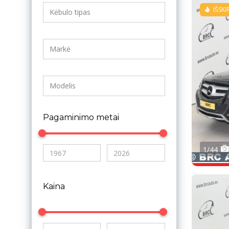
IŠSKI
Pagaminimo metai
1/44
Kaina