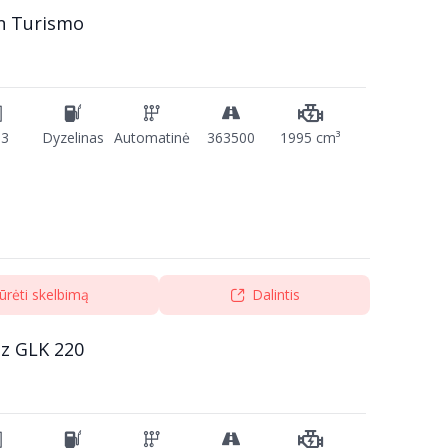
n Turismo
13
Dyzelinas
Automatinė
363500
1995 cm³
ūrėti skelbimą
Dalintis
z GLK 220