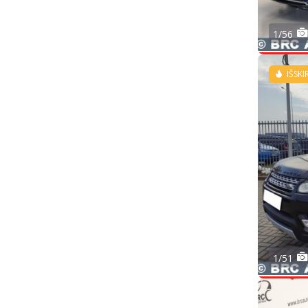
1/56
IŠSKI
1/51