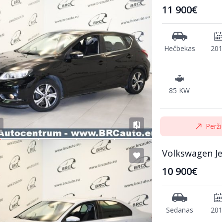
11 900€
Hečbekas
20
85 KW
Perži
Volkswagen Je
10 900€
Sedanas
20