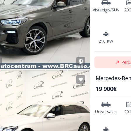
Visureigis/SUV
20
210 KW
Perži
Mercedes-Ben
19 900€
Universalas
20