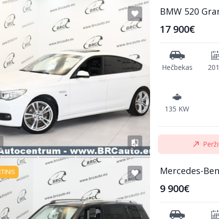
BMW 520 Gra
17 900€
Hečbekas
20
135 KW
Perži
Mercedes-Ben
RTINIS
9 900€