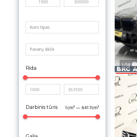
1/58
Rida
Darbinis tūris
1cm³ — 6417cm³
Galia