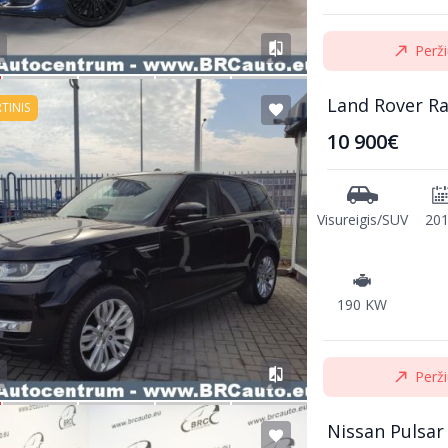
Perži
Land Rover R
RTINIS
10 900€
Visureigis/SUV
20
190 KW
Perži
Nissan Pulsar