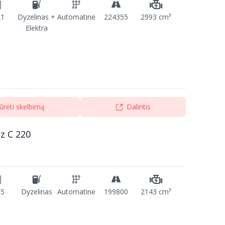
21
Dyzelinas +
Automatinė
224355
2993 cm³
Elektra
ūrėti skelbimą
Dalintis
z C 220
15
Dyzelinas
Automatinė
199800
2143 cm³