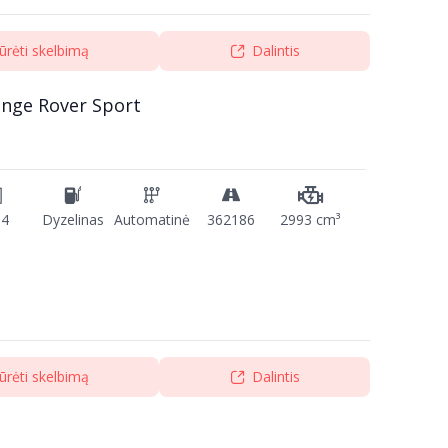
ūrėti skelbimą
Dalintis
ange Rover Sport
14
Dyzelinas
Automatinė
362186
2993 cm³
ūrėti skelbimą
Dalintis