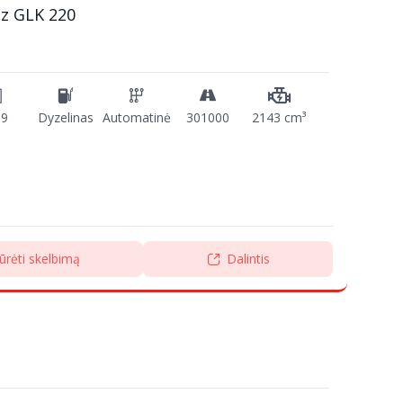
z GLK 220
09
Dyzelinas
Automatinė
301000
2143 cm³
ūrėti skelbimą
Dalintis