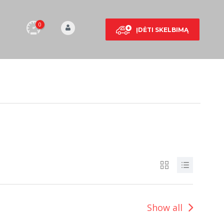
0
ĮDĖTI SKELBIMĄ
Show all