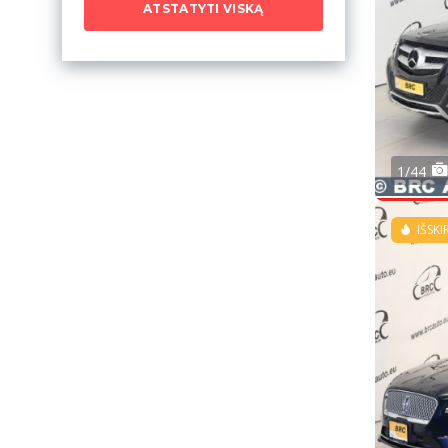
ATSTATYTI VISKĄ
1/44
IŠSKI