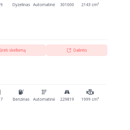
09
Dyzelinas
Automatinė
301000
2143 cm³
ūrėti skelbimą
Dalintis
17
Benzinas
Automatinė
229819
1999 cm³