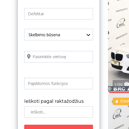
Skelbimo būsena
1/50
Ieškoti pagal raktažodžius
IŠSKI