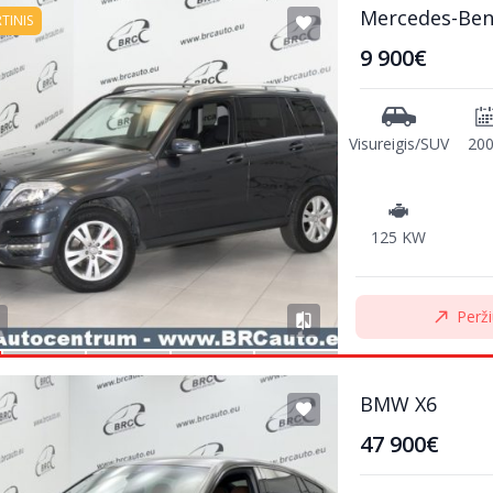
Mercedes-Ben
RTINIS
9 900€
Visureigis/SUV
20
125 KW
Perži
BMW X6
47 900€