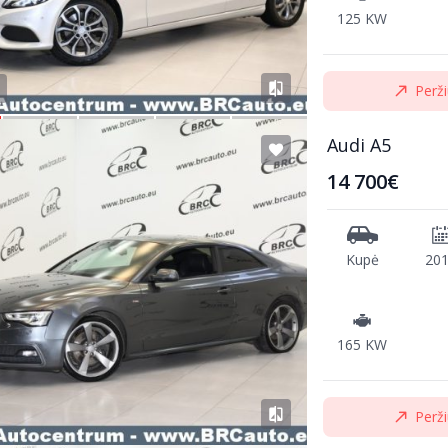
125 KW
Perži
Audi A5
14 700€
Kupė
20
165 KW
Perži