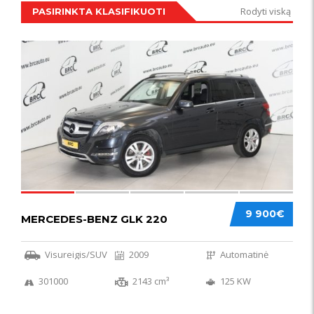
Rodyti viską
PASIRINKTA KLASIFIKUOTI
IŠSKIRTINIS
44
9 900€
MERCEDES-BENZ GLK 220
Visureigis/SUV
2009
Automatinė
301000
2143 cm³
125 KW