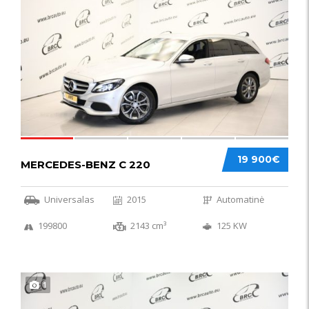
52
19 900€
MERCEDES-BENZ C 220
Universalas
2015
Automatinė
199800
2143 cm³
125 KW
1