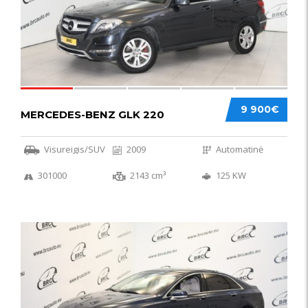
9 900€
MERCEDES-BENZ GLK 220
Visureigis/SUV
2009
Automatinė
301000
2143 cm³
125 KW
56