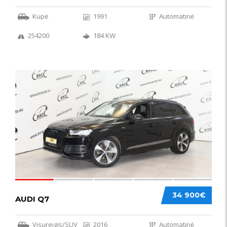
Kupė
1991
Automatinė
254200
184 KW
56
34 900€
AUDI Q7
Visureigis/SUV
2016
Automatinė