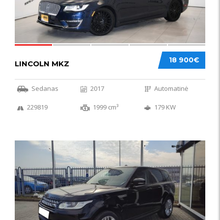
18 900€
LINCOLN MKZ
Sedanas
2017
Automatinė
229819
1999 cm³
179 KW
51