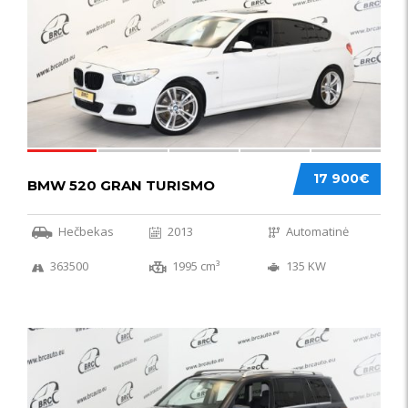
17 900€
BMW 520 GRAN TURISMO
Hečbekas
2013
Automatinė
363500
1995 cm³
135 KW
IŠSKIRTINIS
44