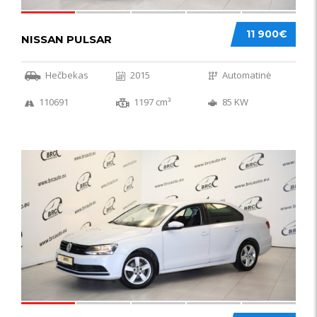
11 900€
NISSAN PULSAR
Hečbekas
2015
Automatinė
110691
1197 cm³
85 KW
49