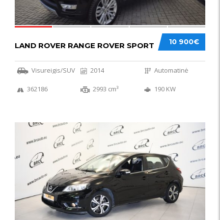
10 900€
LAND ROVER RANGE ROVER SPORT
Visureigis/SUV
2014
Automatinė
362186
2993 cm³
190 KW
50