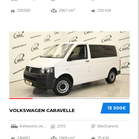
205000
2967 cm³
200 KW
36
15 500€
VOLKSWAGEN CARAVELLE
Keleivinis mikroautobusas
2015
Mechaninė
240681
1968 cm³
75 KW