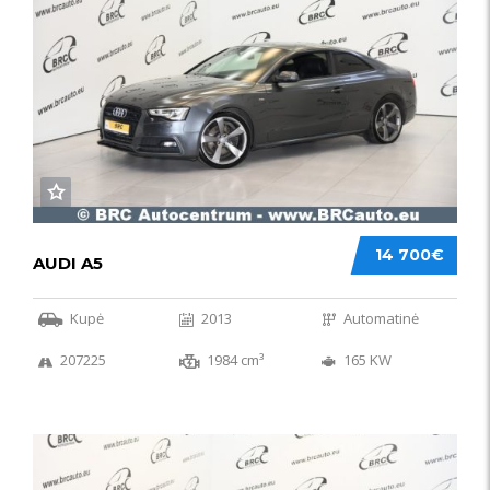
14 700€
AUDI A5
Kupė
2013
Automatinė
207225
1984 cm³
165 KW
50