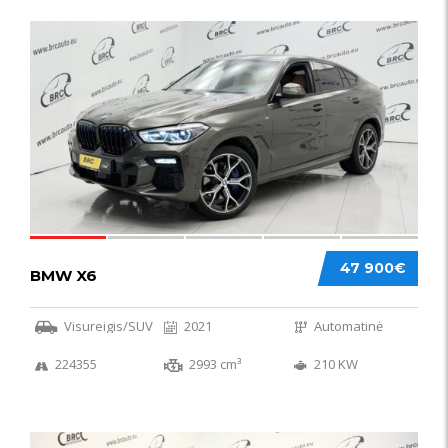
58
47 900€
BMW X6
Visureigis/SUV
2021
Automatinė
224355
2993 cm³
210 KW