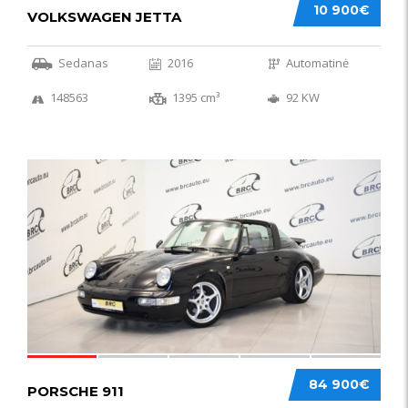
10 900€
VOLKSWAGEN JETTA
Sedanas
2016
Automatinė
148563
1395 cm³
92 KW
59
84 900€
PORSCHE 911