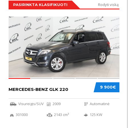
Rodyti viską
PASIRINKTA KLASIFIKUOTI
IŠSKIRTINIS
44
9 900€
MERCEDES-BENZ GLK 220
Visureigis/SUV
2009
Automatinė
301000
2143 cm³
125 KW