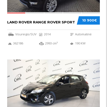
10 900€
LAND ROVER RANGE ROVER SPORT
Visureigis/SUV
2014
Automatinė
362186
2993 cm³
190 KW
50