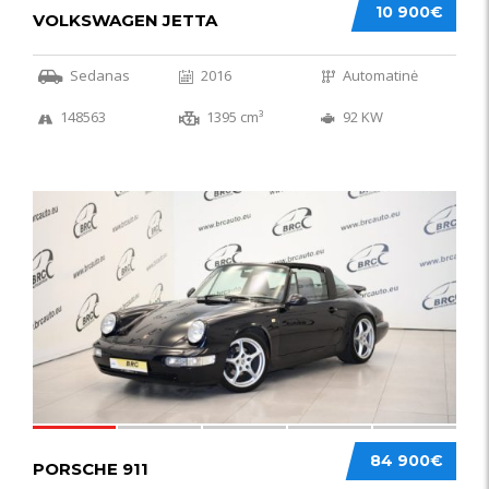
10 900€
VOLKSWAGEN JETTA
Sedanas
2016
Automatinė
148563
1395 cm³
92 KW
59
84 900€
PORSCHE 911