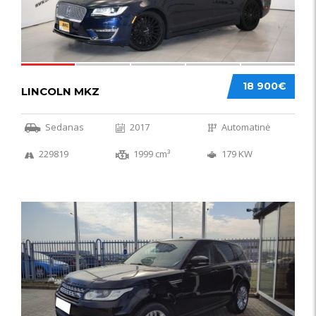
18 900€
LINCOLN MKZ
Sedanas
2017
Automatinė
229819
1999 cm³
179 KW
51