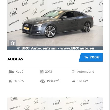
14 700€
AUDI A5
Kupė
2013
Automatinė
207225
1984 cm³
165 KW
50