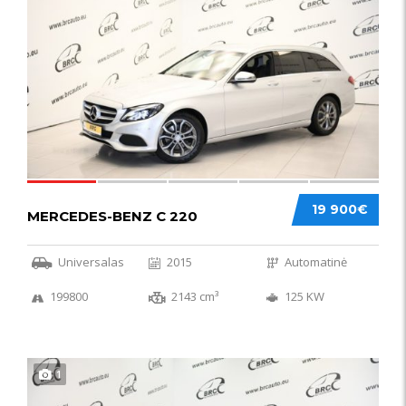
52
19 900€
MERCEDES-BENZ C 220
Universalas
2015
Automatinė
199800
2143 cm³
125 KW
1