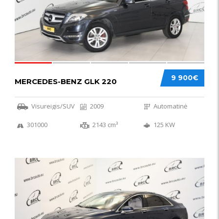
9 900€
MERCEDES-BENZ GLK 220
Visureigis/SUV
2009
Automatinė
301000
2143 cm³
125 KW
56