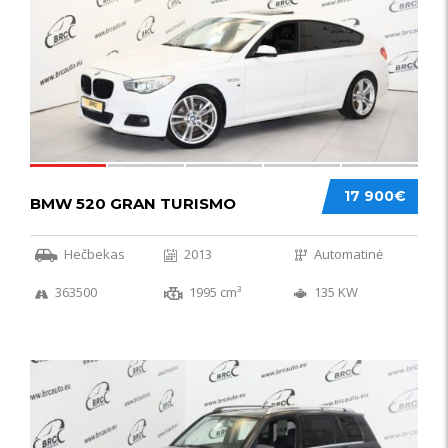
17 900€
BMW 520 GRAN TURISMO
Hečbekas
2013
Automatinė
363500
1995 cm³
135 KW
IŠSKIRTINIS
44