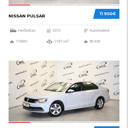
11 900€
NISSAN PULSAR
Hečbekas
2015
Automatinė
110691
1197 cm³
85 KW
49