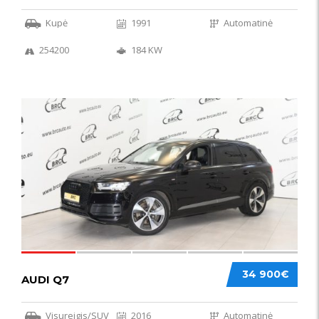
Kupė
1991
Automatinė
254200
184 KW
56
34 900€
AUDI Q7
Visureigis/SUV
2016
Automatinė