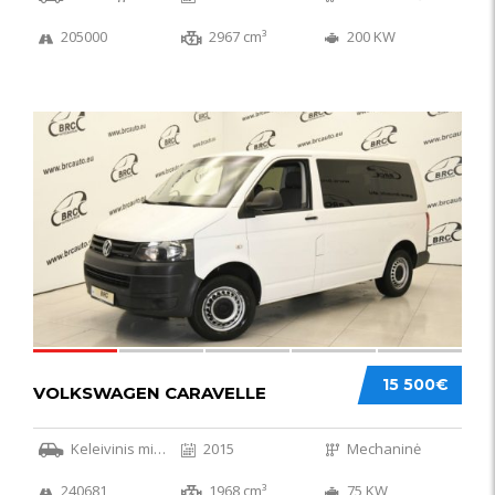
205000
2967 cm³
200 KW
36
15 500€
VOLKSWAGEN CARAVELLE
Keleivinis mikroautobusas
2015
Mechaninė
240681
1968 cm³
75 KW