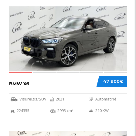
58
47 900€
BMW X6
Visureigis/SUV
2021
Automatinė
224355
2993 cm³
210 KW