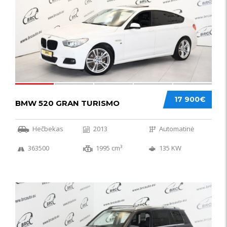
17 900€
BMW 520 GRAN TURISMO
Hečbekas
2013
Automatinė
363500
1995 cm³
135 KW
IŠSKIRTINIS
44