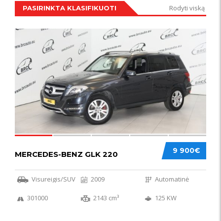
Rodyti viską
PASIRINKTA KLASIFIKUOTI
IŠSKIRTINIS
44
9 900€
MERCEDES-BENZ GLK 220
Visureigis/SUV
2009
Automatinė
301000
2143 cm³
125 KW