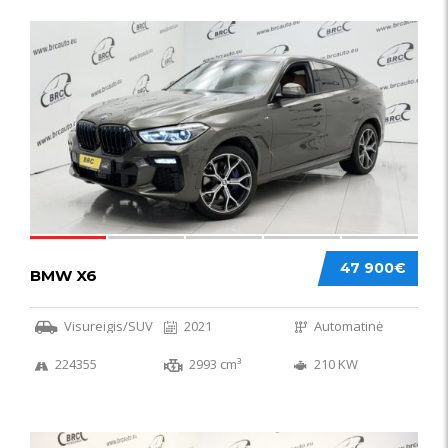
58
47 900€
BMW X6
Visureigis/SUV
2021
Automatinė
224355
2993 cm³
210 KW