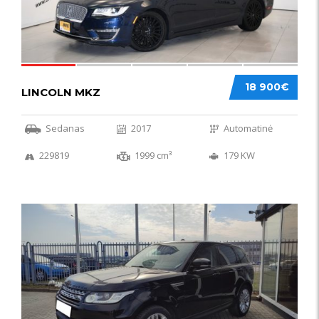
18 900€
LINCOLN MKZ
Sedanas
2017
Automatinė
229819
1999 cm³
179 KW
51