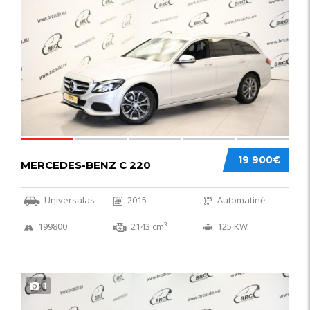
52
19 900€
MERCEDES-BENZ C 220
Universalas
2015
Automatinė
199800
2143 cm³
125 KW
1