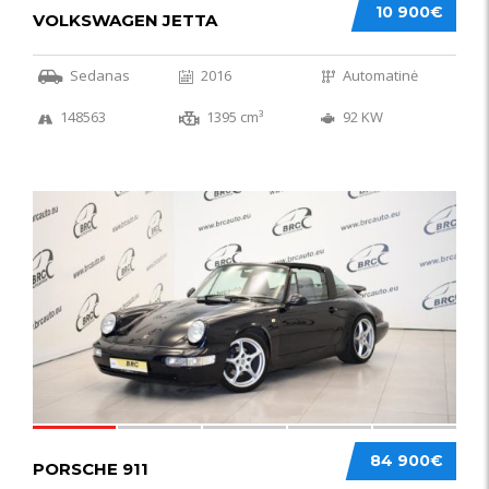
10 900€
VOLKSWAGEN JETTA
Sedanas
2016
Automatinė
148563
1395 cm³
92 KW
59
84 900€
PORSCHE 911