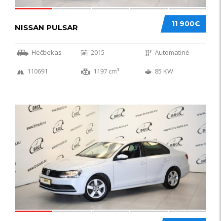
11 900€
NISSAN PULSAR
Hečbekas
2015
Automatinė
110691
1197 cm³
85 KW
49