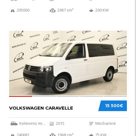
205000
2967 cm³
200 KW
36
15 500€
VOLKSWAGEN CARAVELLE
Keleivinis mikroautobusas
2015
Mechaninė
240681
1968 cm³
75 KW