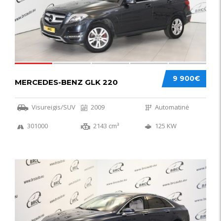
9 900€
MERCEDES-BENZ GLK 220
Visureigis/SUV
2009
Automatinė
301000
2143 cm³
125 KW
56