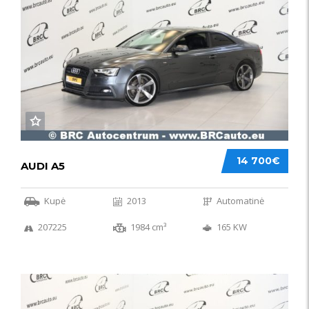
14 700€
AUDI A5
Kupė
2013
Automatinė
207225
1984 cm³
165 KW
50