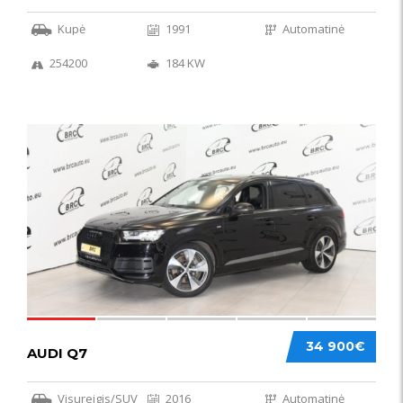
Kupė
1991
Automatinė
254200
184 KW
56
34 900€
AUDI Q7
Visureigis/SUV
2016
Automatinė