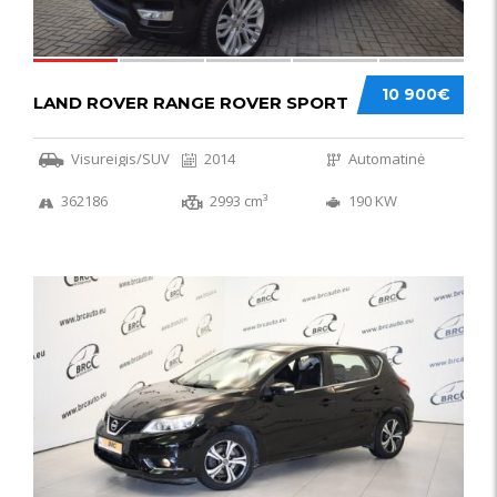
10 900€
LAND ROVER RANGE ROVER SPORT
Visureigis/SUV
2014
Automatinė
362186
2993 cm³
190 KW
50