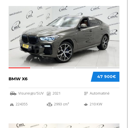
58
47 900€
BMW X6
Visureigis/SUV
2021
Automatinė
224355
2993 cm³
210 KW