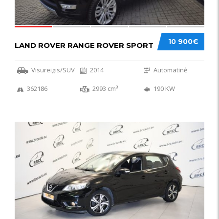
10 900€
LAND ROVER RANGE ROVER SPORT
Visureigis/SUV
2014
Automatinė
362186
2993 cm³
190 KW
50