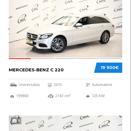
52
19 900€
MERCEDES-BENZ C 220
Universalas
2015
Automatinė
199800
2143 cm³
125 KW
1