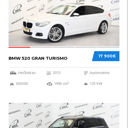
17 900€
BMW 520 GRAN TURISMO
Hečbekas
2013
Automatinė
363500
1995 cm³
135 KW
IŠSKIRTINIS
44