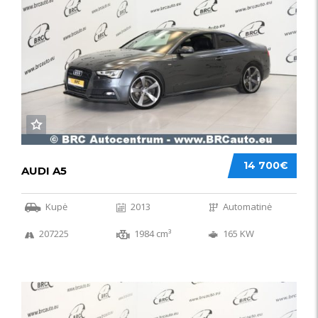
14 700€
AUDI A5
Kupė
2013
Automatinė
207225
1984 cm³
165 KW
50