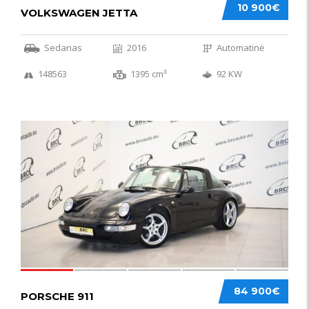
10 900€
VOLKSWAGEN JETTA
Sedanas
2016
Automatinė
148563
1395 cm³
92 KW
59
84 900€
PORSCHE 911