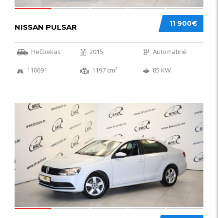
11 900€
NISSAN PULSAR
Hečbekas
2015
Automatinė
110691
1197 cm³
85 KW
49