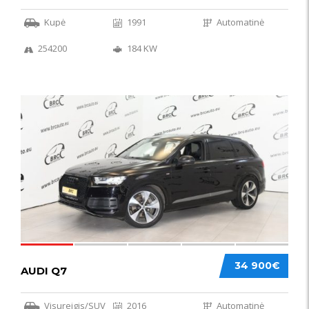
Kupė
1991
Automatinė
254200
184 KW
56
34 900€
AUDI Q7
Visureigis/SUV
2016
Automatinė