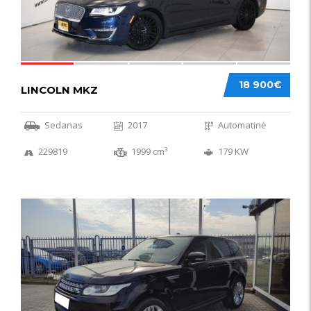
18 900€
LINCOLN MKZ
Sedanas
2017
Automatinė
229819
1999 cm³
179 KW
51