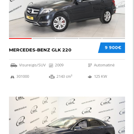
9 900€
MERCEDES-BENZ GLK 220
Visureigis/SUV
2009
Automatinė
301000
2143 cm³
125 KW
56