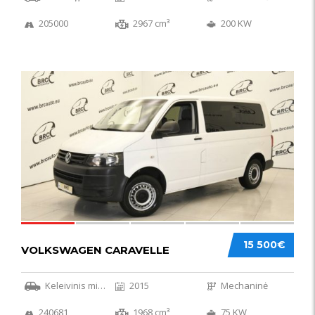
205000
2967 cm³
200 KW
36
15 500€
VOLKSWAGEN CARAVELLE
Keleivinis mikroautobusas
2015
Mechaninė
240681
1968 cm³
75 KW