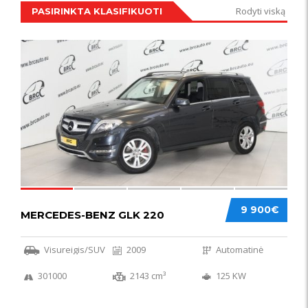
Rodyti viską
PASIRINKTA KLASIFIKUOTI
IŠSKIRTINIS
44
9 900€
MERCEDES-BENZ GLK 220
Visureigis/SUV
2009
Automatinė
301000
2143 cm³
125 KW