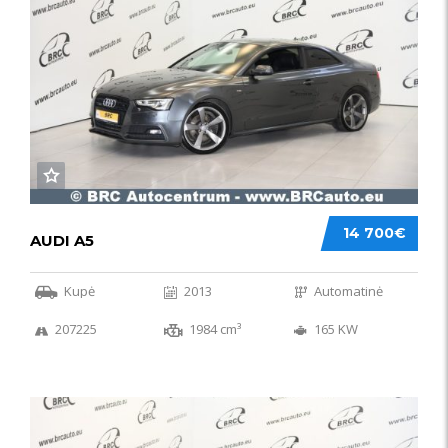
14 700€
AUDI A5
Kupė
2013
Automatinė
207225
1984 cm³
165 KW
50