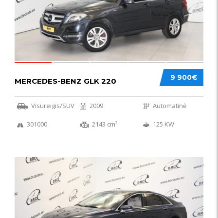
9 900€
MERCEDES-BENZ GLK 220
Visureigis/SUV
2009
Automatinė
301000
2143 cm³
125 KW
56