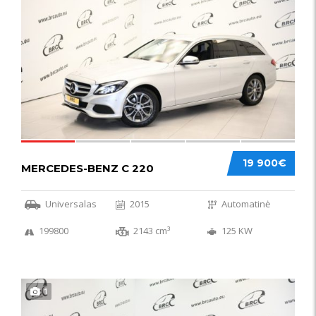
52
19 900€
MERCEDES-BENZ C 220
Universalas
2015
Automatinė
199800
2143 cm³
125 KW
1