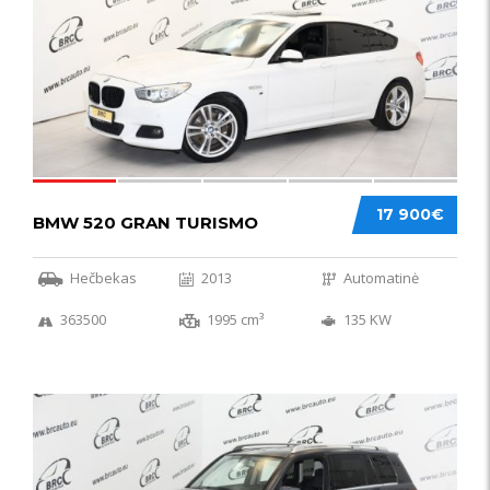
17 900€
BMW 520 GRAN TURISMO
Hečbekas
2013
Automatinė
363500
1995 cm³
135 KW
IŠSKIRTINIS
44