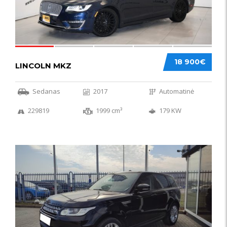
18 900€
LINCOLN MKZ
Sedanas
2017
Automatinė
229819
1999 cm³
179 KW
51