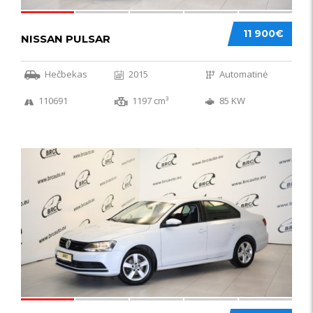
11 900€
NISSAN PULSAR
Hečbekas
2015
Automatinė
110691
1197 cm³
85 KW
49