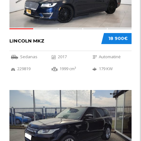
18 900€
LINCOLN MKZ
Sedanas
2017
Automatinė
229819
1999 cm³
179 KW
51