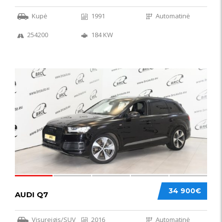
Kupė
1991
Automatinė
254200
184 KW
56
34 900€
AUDI Q7
Visureigis/SUV
2016
Automatinė