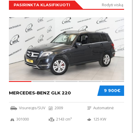
Rodyti viską
PASIRINKTA KLASIFIKUOTI
IŠSKIRTINIS
44
9 900€
MERCEDES-BENZ GLK 220
Visureigis/SUV
2009
Automatinė
301000
2143 cm³
125 KW