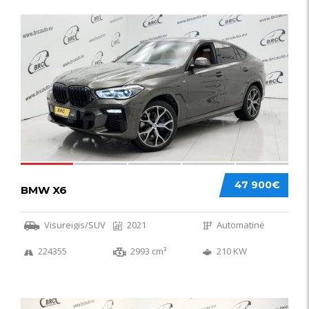
58
47 900€
BMW X6
Visureigis/SUV
2021
Automatinė
224355
2993 cm³
210 KW