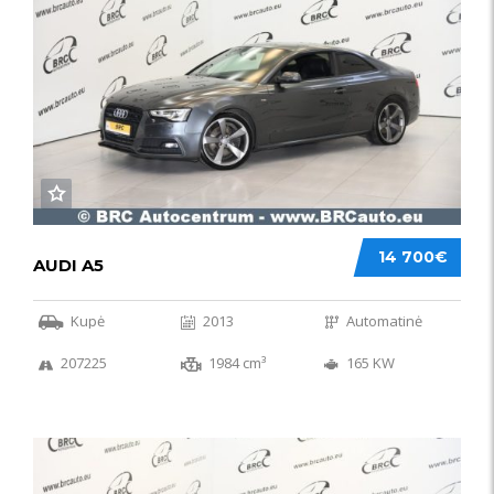
14 700€
AUDI A5
Kupė
2013
Automatinė
207225
1984 cm³
165 KW
50