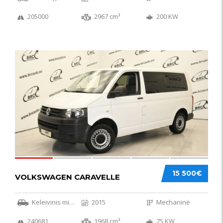
205000
2967 cm³
200 KW
36
15 500€
VOLKSWAGEN CARAVELLE
Keleivinis mikroautobusas
2015
Mechaninė
240681
1968 cm³
75 KW