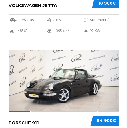
10 900€
VOLKSWAGEN JETTA
Sedanas
2016
Automatinė
148563
1395 cm³
92 KW
59
84 900€
PORSCHE 911