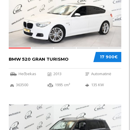
17 900€
BMW 520 GRAN TURISMO
Hečbekas
2013
Automatinė
363500
1995 cm³
135 KW
IŠSKIRTINIS
44