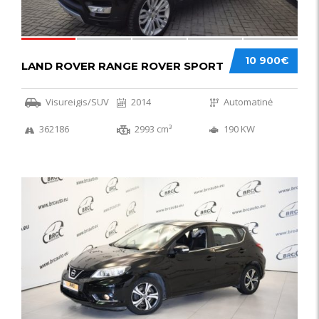
10 900€
LAND ROVER RANGE ROVER SPORT
Visureigis/SUV
2014
Automatinė
362186
2993 cm³
190 KW
50