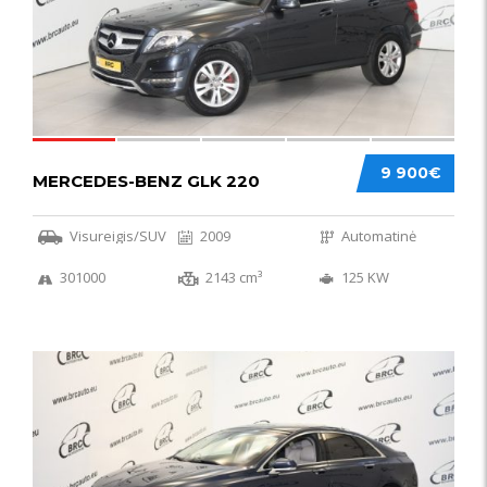
9 900€
MERCEDES-BENZ GLK 220
Visureigis/SUV
2009
Automatinė
301000
2143 cm³
125 KW
56