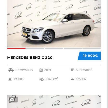
52
19 900€
MERCEDES-BENZ C 220
Universalas
2015
Automatinė
199800
2143 cm³
125 KW
1