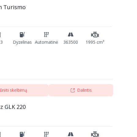
n Turismo
13
Dyzelinas
Automatinė
363500
1995 cm³
ūrėti skelbimą
Dalintis
z GLK 220