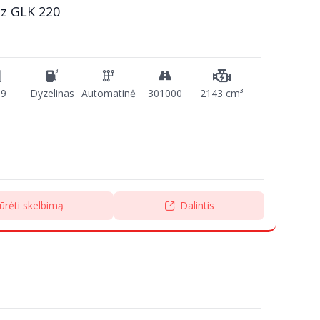
z GLK 220
09
Dyzelinas
Automatinė
301000
2143 cm³
ūrėti skelbimą
Dalintis