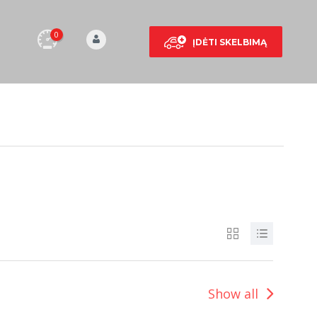
0
ĮDĖTI SKELBIMĄ
Show all