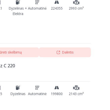
21
Dyzelinas +
Automatinė
224355
2993 cm³
Elektra
ūrėti skelbimą
Dalintis
z C 220
15
Dyzelinas
Automatinė
199800
2143 cm³