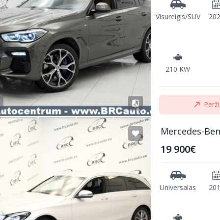
Visureigis/SUV
20
210 KW
Perži
Mercedes-Ben
19 900€
Universalas
20