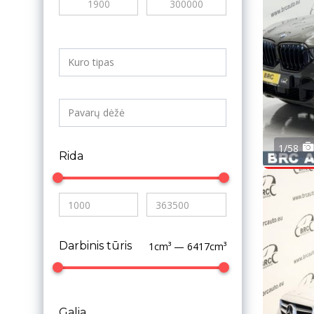
1/58
Rida
Darbinis tūris
1cm³ — 6417cm³
Galia