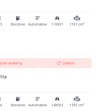
15
Benzinas
Automatinė
110691
1197 cm³
ūrėti skelbimą
Dalintis
tta
16
Benzinas
Automatinė
148563
1395 cm³