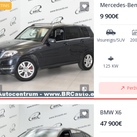
Mercedes-Ben
RTINIS
9 900€
Visureigis/SUV
20
125 KW
Perži
BMW X6
47 900€