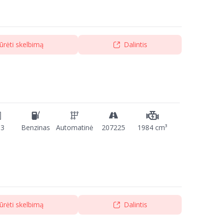
ūrėti skelbimą
Dalintis
13
Benzinas
Automatinė
207225
1984 cm³
ūrėti skelbimą
Dalintis