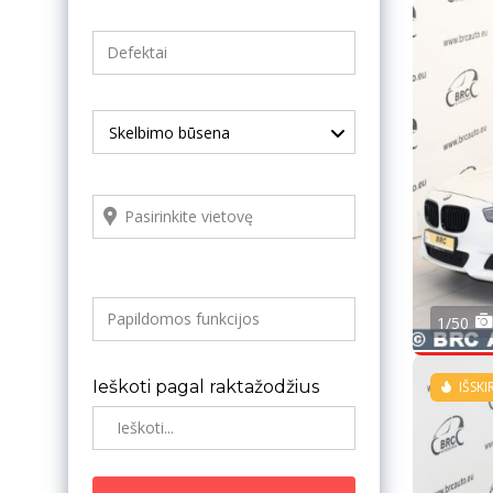
Skelbimo būsena
1/50
Ieškoti pagal raktažodžius
IŠSKI