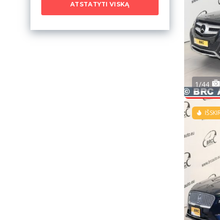
ATSTATYTI VISKĄ
1/44
IŠSKI