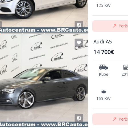
125 KW
Perži
Audi A5
14 700€
Kupė
20
165 KW
Perži