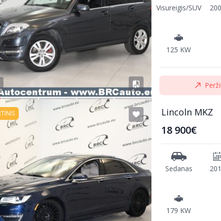
Visureigis/SUV
20
125 KW
Perži
Lincoln MKZ
RTINIS
18 900€
Sedanas
20
179 KW