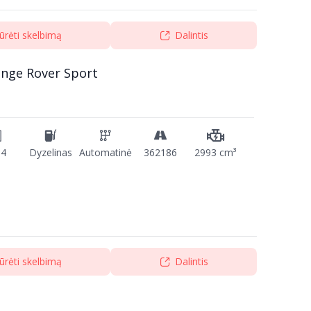
ūrėti skelbimą
Dalintis
ange Rover Sport
14
Dyzelinas
Automatinė
362186
2993 cm³
ūrėti skelbimą
Dalintis