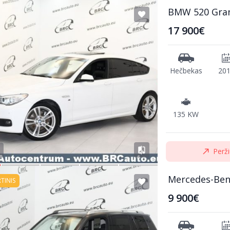
BMW 520 Gra
17 900€
Hečbekas
20
135 KW
Perži
Mercedes-Ben
RTINIS
9 900€