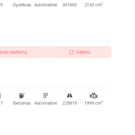
09
Dyzelinas
Automatinė
301000
2143 cm³
ūrėti skelbimą
Dalintis
17
Benzinas
Automatinė
229819
1999 cm³