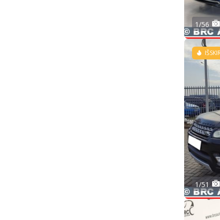
1/56
IŠSKI
1/51