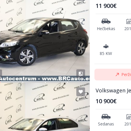
11 900€
Hečbekas
20
85 KW
Perži
Volkswagen Je
10 900€
Sedanas
20