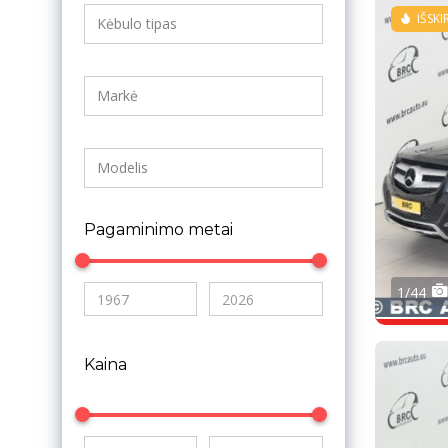
IŠSKI
Pagaminimo metai
1/44
Kaina