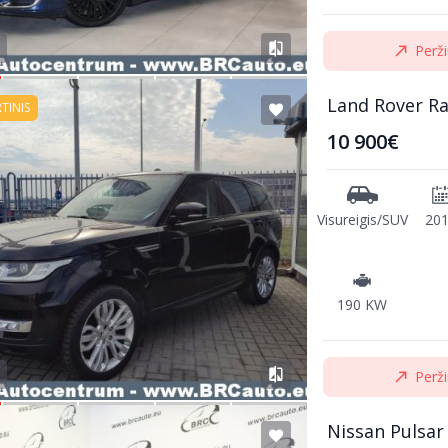
Perži
Land Rover R
RTINIS
10 900€
Visureigis/SUV
20
190 KW
Perži
Nissan Pulsar