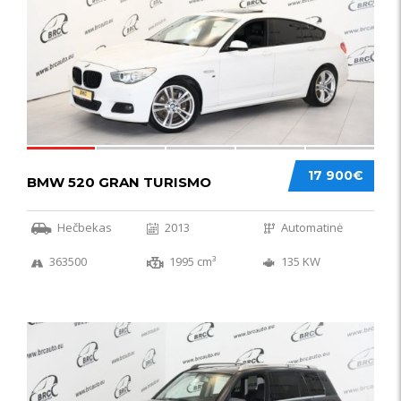
17 900€
BMW 520 GRAN TURISMO
Hečbekas
2013
Automatinė
363500
1995 cm³
135 KW
IŠSKIRTINIS
44