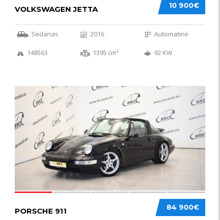
10 900€
VOLKSWAGEN JETTA
Sedanas
2016
Automatinė
148563
1395 cm³
92 KW
59
84 900€
PORSCHE 911