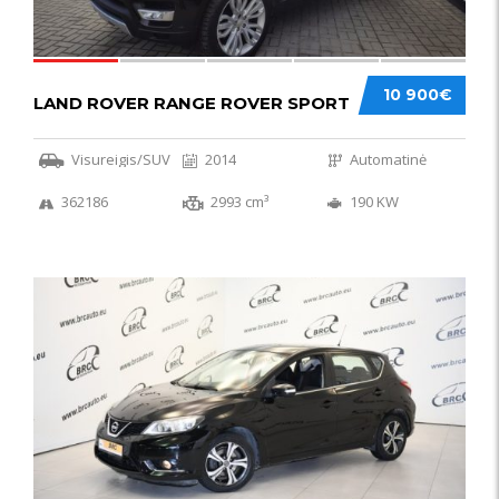
10 900€
LAND ROVER RANGE ROVER SPORT
Visureigis/SUV
2014
Automatinė
362186
2993 cm³
190 KW
50