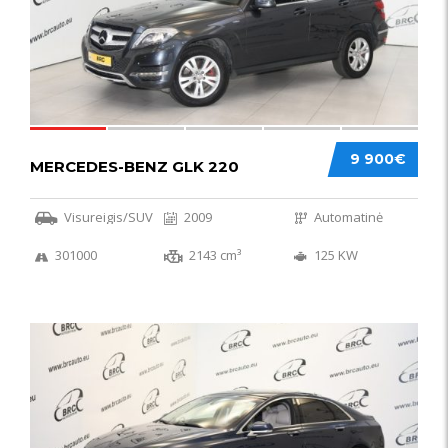
9 900€
MERCEDES-BENZ GLK 220
Visureigis/SUV
2009
Automatinė
301000
2143 cm³
125 KW
56