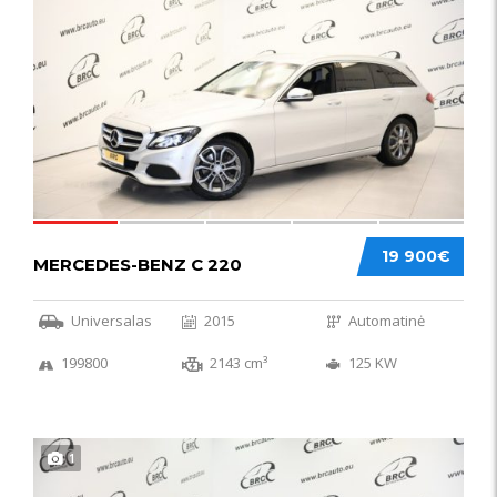
52
19 900€
MERCEDES-BENZ C 220
Universalas
2015
Automatinė
199800
2143 cm³
125 KW
1