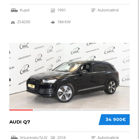
Kupė
1991
Automatinė
254200
184 KW
56
34 900€
AUDI Q7
Visureigis/SUV
2016
Automatinė