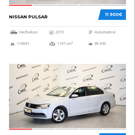
11 900€
NISSAN PULSAR
Hečbekas
2015
Automatinė
110691
1197 cm³
85 KW
49