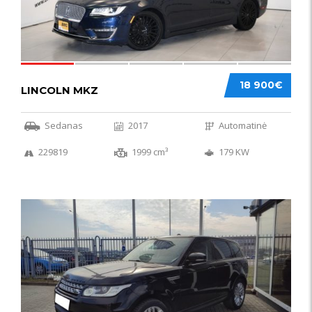
18 900€
LINCOLN MKZ
Sedanas
2017
Automatinė
229819
1999 cm³
179 KW
51