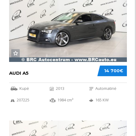
14 700€
AUDI A5
Kupė
2013
Automatinė
207225
1984 cm³
165 KW
50