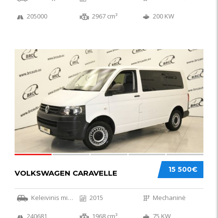
205000
2967 cm³
200 KW
36
15 500€
VOLKSWAGEN CARAVELLE
Keleivinis mikroautobusas
2015
Mechaninė
240681
1968 cm³
75 KW