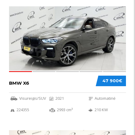
58
47 900€
BMW X6
Visureigis/SUV
2021
Automatinė
224355
2993 cm³
210 KW