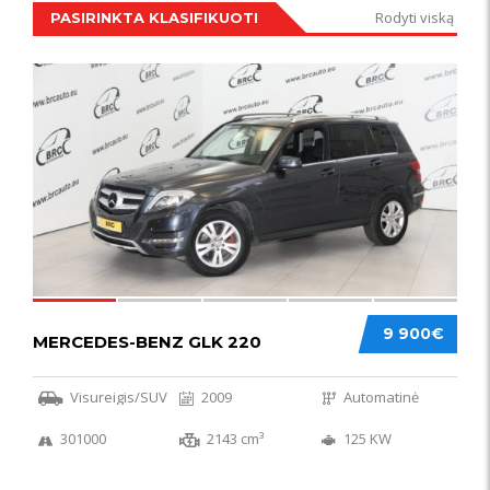
Rodyti viską
PASIRINKTA KLASIFIKUOTI
IŠSKIRTINIS
44
9 900€
MERCEDES-BENZ GLK 220
Visureigis/SUV
2009
Automatinė
301000
2143 cm³
125 KW