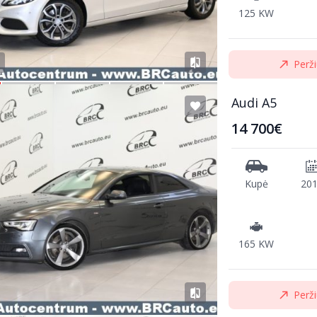
125 KW
Perži
Audi A5
14 700€
Kupė
20
165 KW
Perži