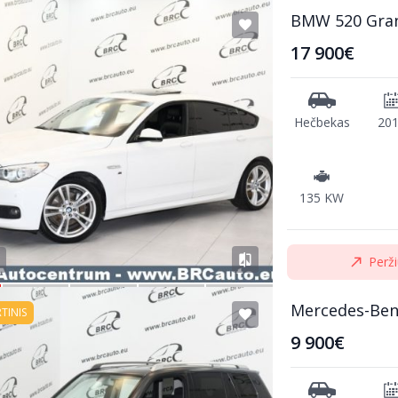
BMW 520 Gra
17 900€
Hečbekas
20
135 KW
Perži
Mercedes-Ben
RTINIS
9 900€