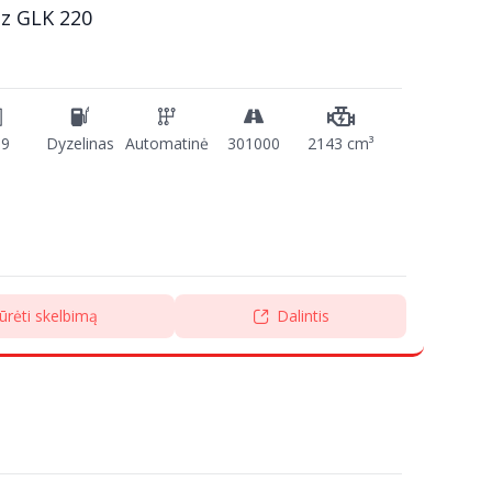
z GLK 220
09
Dyzelinas
Automatinė
301000
2143 cm³
ūrėti skelbimą
Dalintis