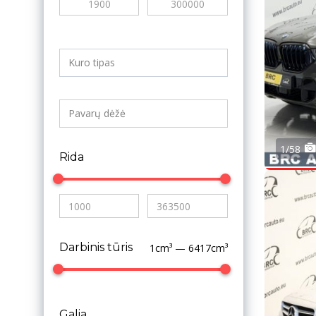
1/58
Rida
Darbinis tūris
1cm³ — 6417cm³
Galia