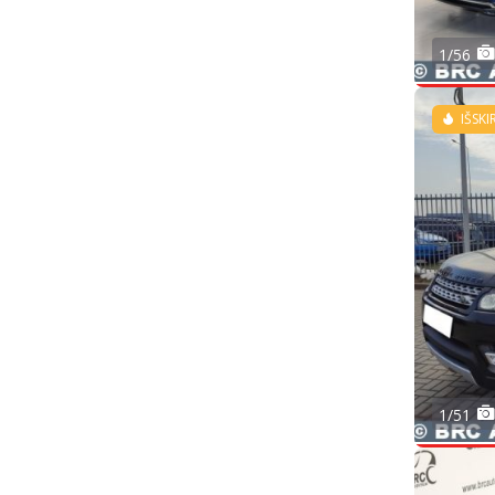
1/56
IŠSKI
1/51