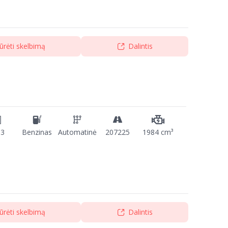
ūrėti skelbimą
Dalintis
13
Benzinas
Automatinė
207225
1984 cm³
ūrėti skelbimą
Dalintis