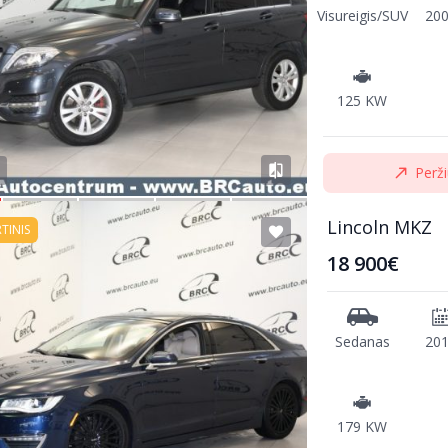
Visureigis/SUV
20
125 KW
Perži
Lincoln MKZ
RTINIS
18 900€
Sedanas
20
179 KW