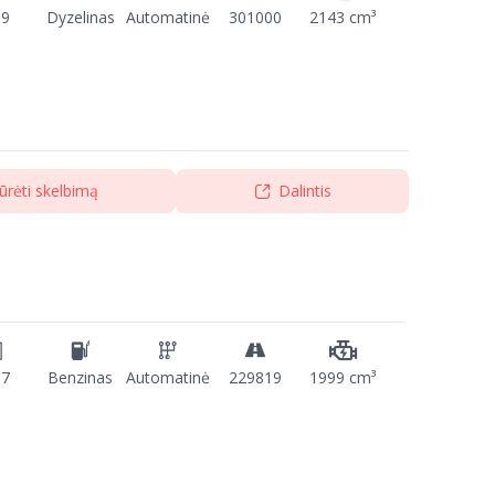
09
Dyzelinas
Automatinė
301000
2143 cm³
ūrėti skelbimą
Dalintis
17
Benzinas
Automatinė
229819
1999 cm³