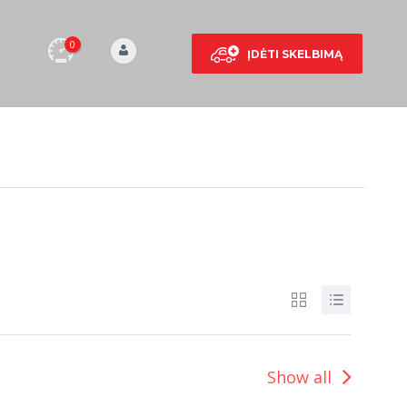
0
ĮDĖTI SKELBIMĄ
Show all