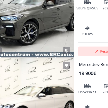
Visureigis/SUV
20
210 KW
Perži
Mercedes-Ben
19 900€
Universalas
20