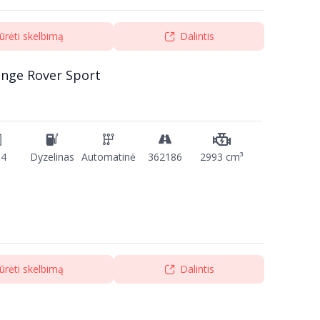
ūrėti skelbimą
Dalintis
ange Rover Sport
14
Dyzelinas
Automatinė
362186
2993 cm³
ūrėti skelbimą
Dalintis