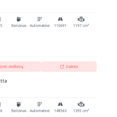
15
Benzinas
Automatinė
110691
1197 cm³
ūrėti skelbimą
Dalintis
tta
16
Benzinas
Automatinė
148563
1395 cm³