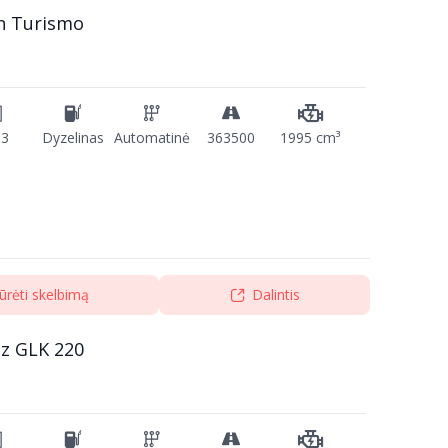
n Turismo
13
Dyzelinas
Automatinė
363500
1995 cm³
ūrėti skelbimą
Dalintis
z GLK 220