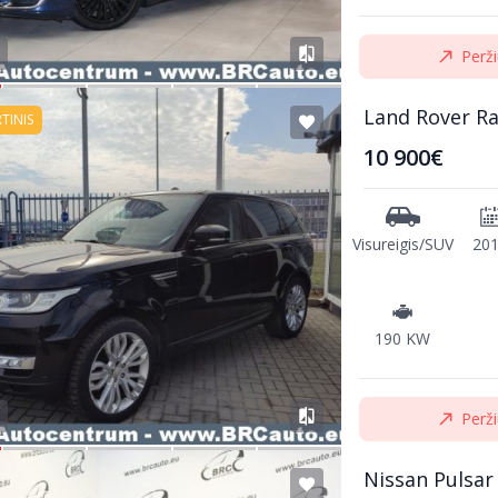
Perži
Land Rover R
RTINIS
10 900€
Visureigis/SUV
20
190 KW
Perži
Nissan Pulsar