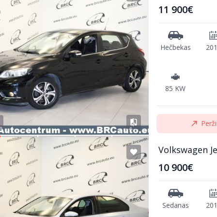
11 900€
Hečbekas
20
85 KW
Perži
Volkswagen Je
10 900€
Sedanas
20