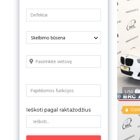
Skelbimo būsena
1/50
Ieškoti pagal raktažodžius
IŠSKI