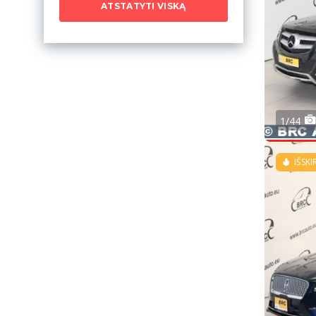
ATSTATYTI VISKĄ
1/44
IŠSKI