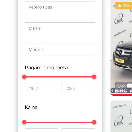
IŠSKI
Pagaminimo metai
1/44
Kaina