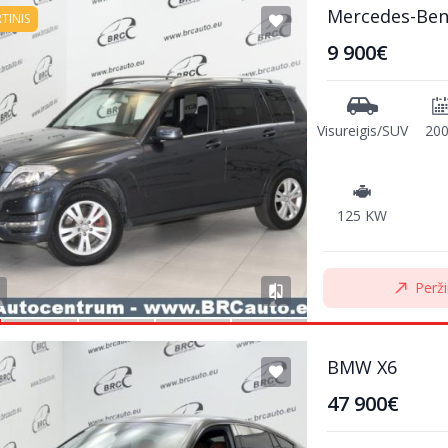
Mercedes-Ben
RTINIS
9 900€
Visureigis/SUV
20
125 KW
Perži
BMW X6
47 900€