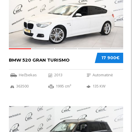
17 900€
BMW 520 GRAN TURISMO
Hečbekas
2013
Automatinė
363500
1995 cm³
135 KW
IŠSKIRTINIS
44