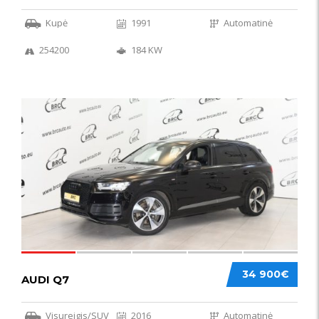
Kupė
1991
Automatinė
254200
184 KW
56
34 900€
AUDI Q7
Visureigis/SUV
2016
Automatinė