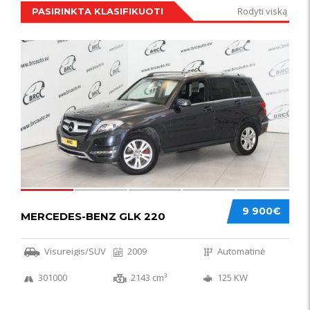
Rodyti viską
PASIRINKTA KLASIFIKUOTI
IŠSKIRTINIS
44
9 900€
MERCEDES-BENZ GLK 220
Visureigis/SUV
2009
Automatinė
301000
2143 cm³
125 KW