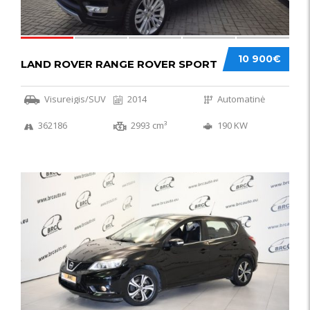
10 900€
LAND ROVER RANGE ROVER SPORT
Visureigis/SUV
2014
Automatinė
362186
2993 cm³
190 KW
50