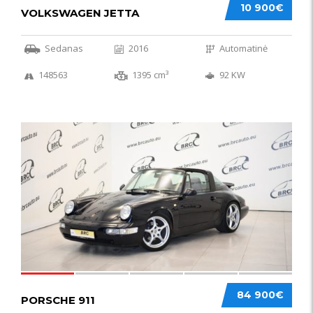
10 900€
VOLKSWAGEN JETTA
Sedanas
2016
Automatinė
148563
1395 cm³
92 KW
59
84 900€
PORSCHE 911