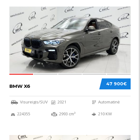
58
47 900€
BMW X6
Visureigis/SUV
2021
Automatinė
224355
2993 cm³
210 KW