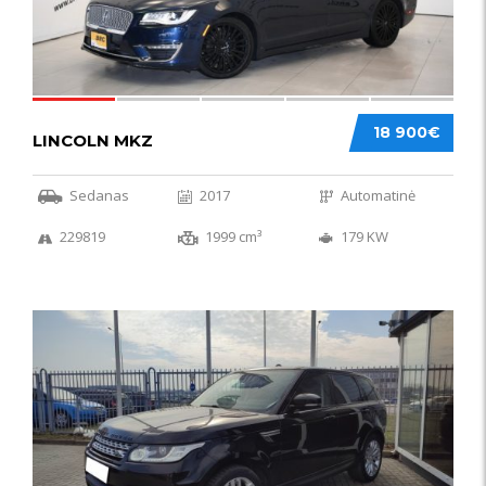
18 900€
LINCOLN MKZ
Sedanas
2017
Automatinė
229819
1999 cm³
179 KW
51