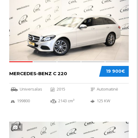
52
19 900€
MERCEDES-BENZ C 220
Universalas
2015
Automatinė
199800
2143 cm³
125 KW
1