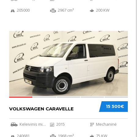
205000
2967 cm³
200 KW
36
15 500€
VOLKSWAGEN CARAVELLE
Keleivinis mikroautobusas
2015
Mechaninė
240681
1968 cm³
75 KW