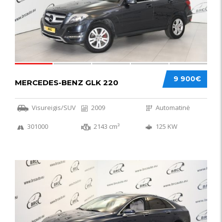
9 900€
MERCEDES-BENZ GLK 220
Visureigis/SUV
2009
Automatinė
301000
2143 cm³
125 KW
56