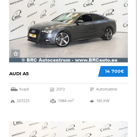
14 700€
AUDI A5
Kupė
2013
Automatinė
207225
1984 cm³
165 KW
50