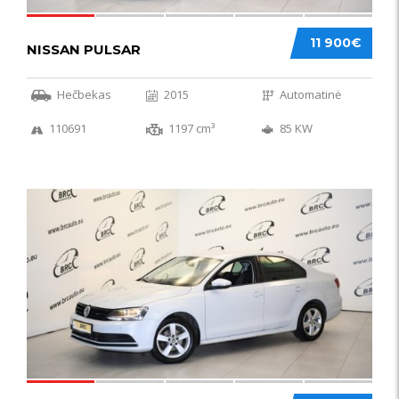
11 900€
NISSAN PULSAR
Hečbekas
2015
Automatinė
110691
1197 cm³
85 KW
49