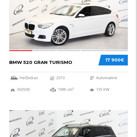
17 900€
BMW 520 GRAN TURISMO
Hečbekas
2013
Automatinė
363500
1995 cm³
135 KW
IŠSKIRTINIS
44