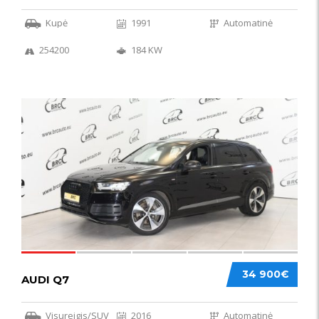
Kupė
1991
Automatinė
254200
184 KW
56
34 900€
AUDI Q7
Visureigis/SUV
2016
Automatinė