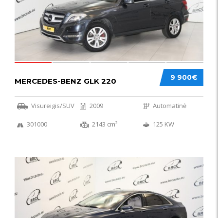
9 900€
MERCEDES-BENZ GLK 220
Visureigis/SUV
2009
Automatinė
301000
2143 cm³
125 KW
56