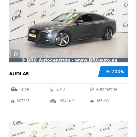
14 700€
AUDI A5
Kupė
2013
Automatinė
207225
1984 cm³
165 KW
50