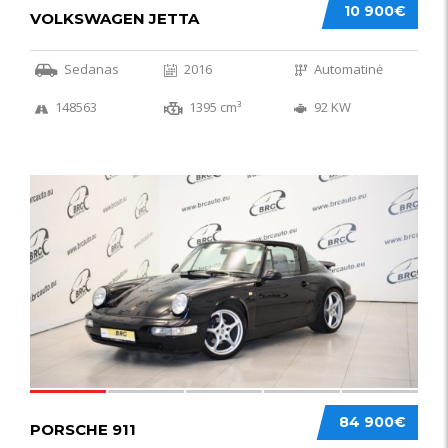
10 900€
VOLKSWAGEN JETTA
Sedanas
2016
Automatinė
148563
1395 cm³
92 KW
59
84 900€
PORSCHE 911