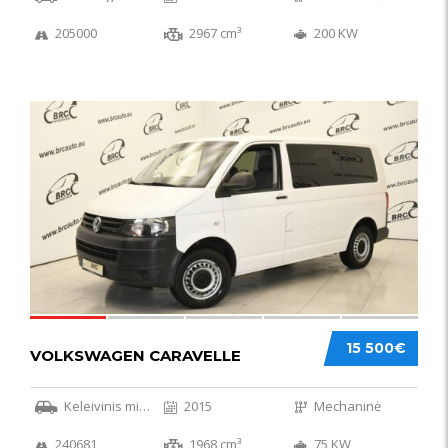
205000
2967 cm³
200 KW
36
15 500€
VOLKSWAGEN CARAVELLE
Keleivinis mikroautobusas
2015
Mechaninė
240681
1968 cm³
75 KW