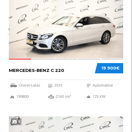
52
19 900€
MERCEDES-BENZ C 220
Universalas
2015
Automatinė
199800
2143 cm³
125 KW
1