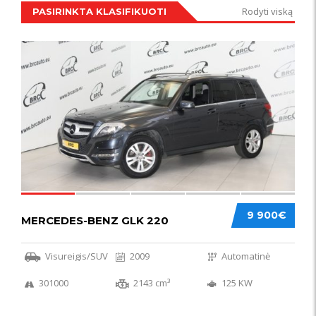
Rodyti viską
PASIRINKTA KLASIFIKUOTI
IŠSKIRTINIS
44
9 900€
MERCEDES-BENZ GLK 220
Visureigis/SUV
2009
Automatinė
301000
2143 cm³
125 KW