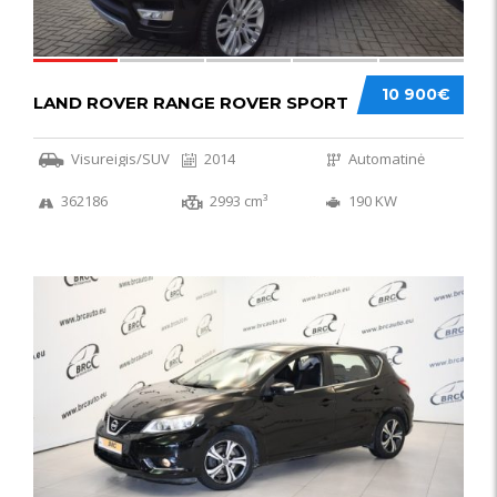
10 900€
LAND ROVER RANGE ROVER SPORT
Visureigis/SUV
2014
Automatinė
362186
2993 cm³
190 KW
50