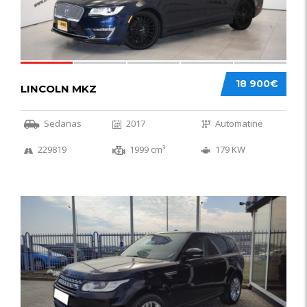
18 900€
LINCOLN MKZ
Sedanas
2017
Automatinė
229819
1999 cm³
179 KW
51