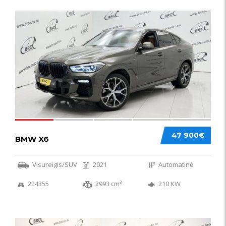
58
47 900€
BMW X6
Visureigis/SUV
2021
Automatinė
224355
2993 cm³
210 KW