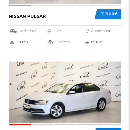
11 900€
NISSAN PULSAR
Hečbekas
2015
Automatinė
110691
1197 cm³
85 KW
49