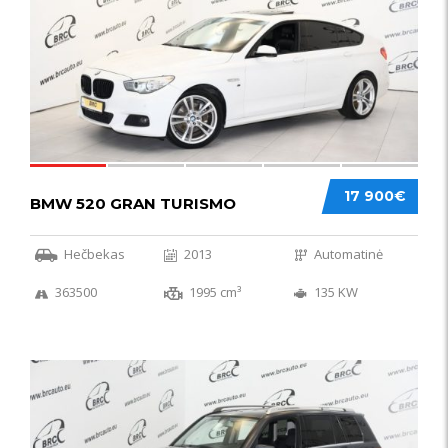
17 900€
BMW 520 GRAN TURISMO
Hečbekas
2013
Automatinė
363500
1995 cm³
135 KW
IŠSKIRTINIS
44