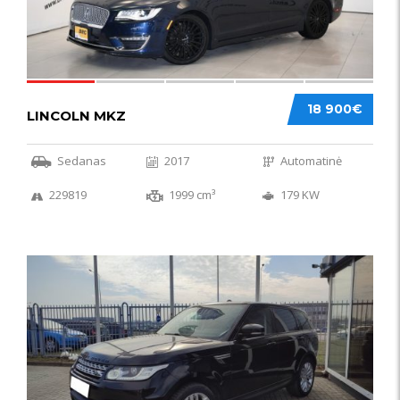
18 900€
LINCOLN MKZ
Sedanas
2017
Automatinė
229819
1999 cm³
179 KW
51