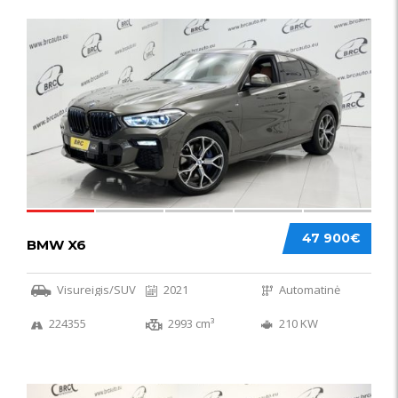
58
47 900€
BMW X6
Visureigis/SUV
2021
Automatinė
224355
2993 cm³
210 KW