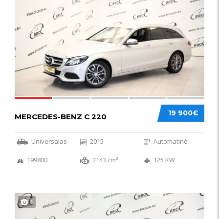
52
19 900€
MERCEDES-BENZ C 220
Universalas
2015
Automatinė
199800
2143 cm³
125 KW
1