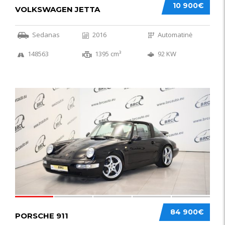
10 900€
VOLKSWAGEN JETTA
Sedanas
2016
Automatinė
148563
1395 cm³
92 KW
59
84 900€
PORSCHE 911