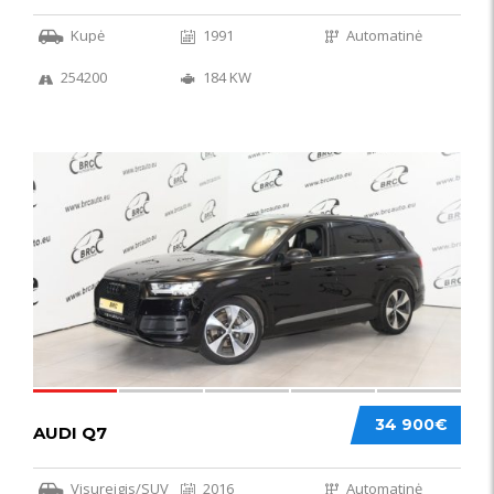
Kupė
1991
Automatinė
254200
184 KW
56
34 900€
AUDI Q7
Visureigis/SUV
2016
Automatinė