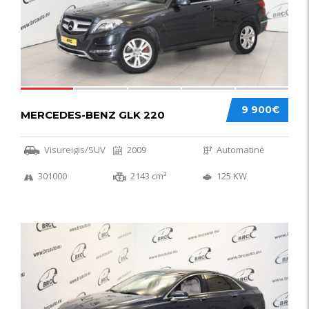
9 900€
MERCEDES-BENZ GLK 220
Visureigis/SUV
2009
Automatinė
301000
2143 cm³
125 KW
56