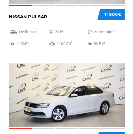
11 900€
NISSAN PULSAR
Hečbekas
2015
Automatinė
110691
1197 cm³
85 KW
49