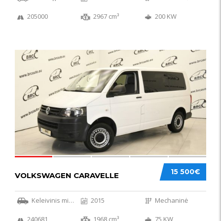
205000
2967 cm³
200 KW
36
15 500€
VOLKSWAGEN CARAVELLE
Keleivinis mikroautobusas
2015
Mechaninė
240681
1968 cm³
75 KW