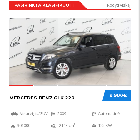
Rodyti viską
PASIRINKTA KLASIFIKUOTI
IŠSKIRTINIS
44
9 900€
MERCEDES-BENZ GLK 220
Visureigis/SUV
2009
Automatinė
301000
2143 cm³
125 KW