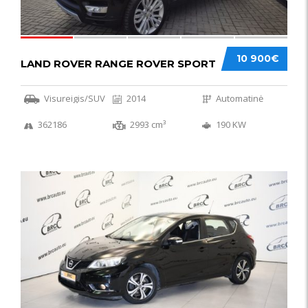
10 900€
LAND ROVER RANGE ROVER SPORT
Visureigis/SUV
2014
Automatinė
362186
2993 cm³
190 KW
50