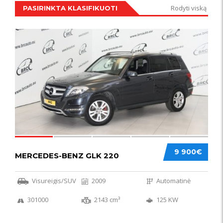
Rodyti viską
PASIRINKTA KLASIFIKUOTI
IŠSKIRTINIS
44
9 900€
MERCEDES-BENZ GLK 220
Visureigis/SUV
2009
Automatinė
301000
2143 cm³
125 KW