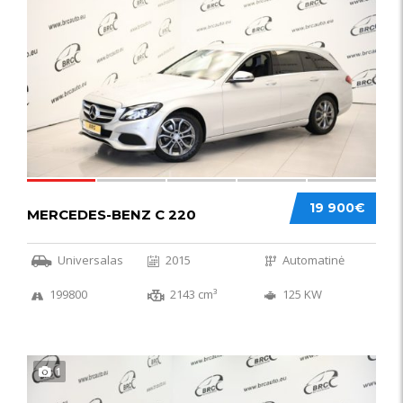
52
19 900€
MERCEDES-BENZ C 220
Universalas
2015
Automatinė
199800
2143 cm³
125 KW
1