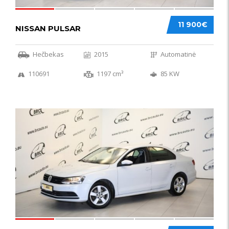
11 900€
NISSAN PULSAR
Hečbekas
2015
Automatinė
110691
1197 cm³
85 KW
49