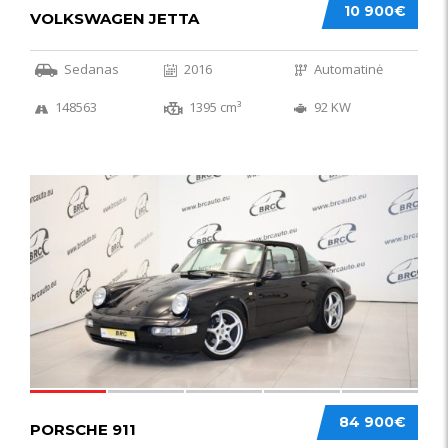
10 900€
VOLKSWAGEN JETTA
Sedanas
2016
Automatinė
148563
1395 cm³
92 KW
59
84 900€
PORSCHE 911