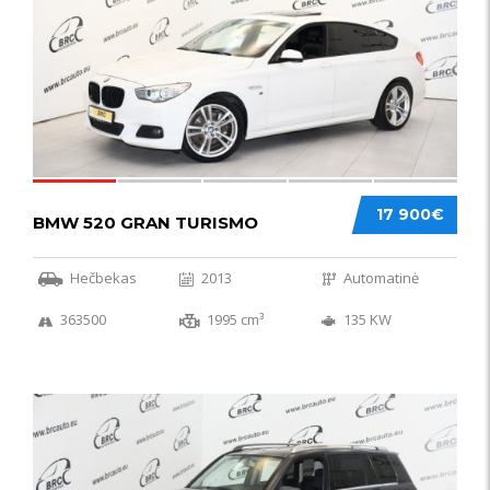
17 900€
BMW 520 GRAN TURISMO
Hečbekas
2013
Automatinė
363500
1995 cm³
135 KW
IŠSKIRTINIS
44