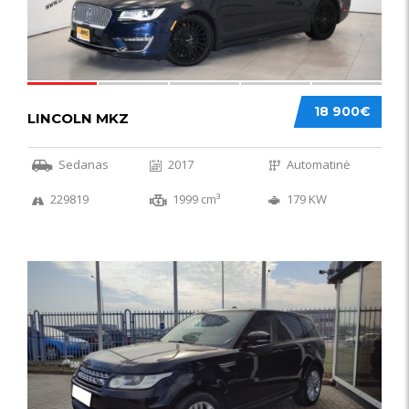
18 900€
LINCOLN MKZ
Sedanas
2017
Automatinė
229819
1999 cm³
179 KW
51