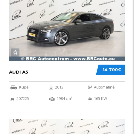
14 700€
AUDI A5
Kupė
2013
Automatinė
207225
1984 cm³
165 KW
50