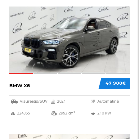
58
47 900€
BMW X6
Visureigis/SUV
2021
Automatinė
224355
2993 cm³
210 KW