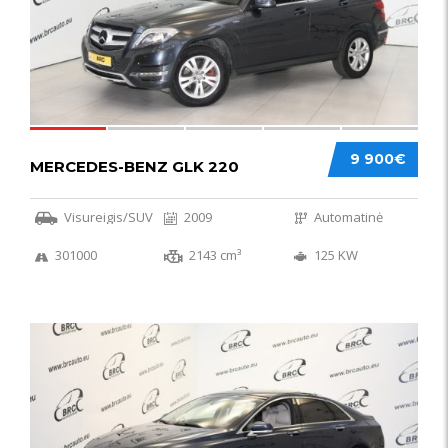
9 900€
MERCEDES-BENZ GLK 220
Visureigis/SUV
2009
Automatinė
301000
2143 cm³
125 KW
56