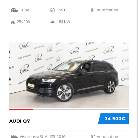
Kupė
1991
Automatinė
254200
184 KW
56
34 900€
AUDI Q7
Visureigis/SUV
2016
Automatinė