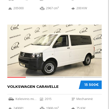
205000
2967 cm³
200 KW
36
15 500€
VOLKSWAGEN CARAVELLE
Keleivinis mikroautobusas
2015
Mechaninė
240681
1968 cm³
75 KW