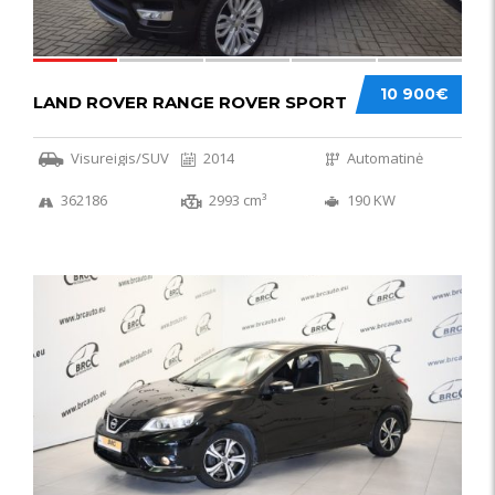
10 900€
LAND ROVER RANGE ROVER SPORT
Visureigis/SUV
2014
Automatinė
362186
2993 cm³
190 KW
50