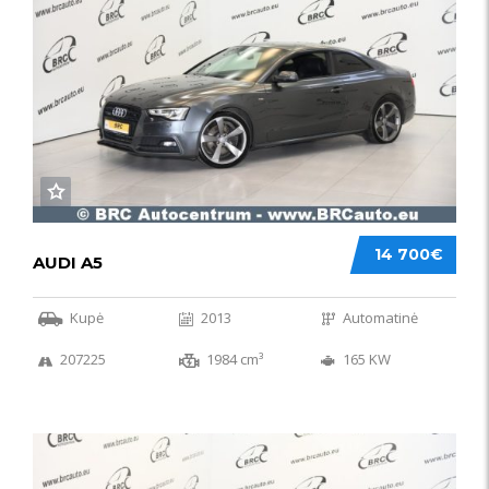
14 700€
AUDI A5
Kupė
2013
Automatinė
207225
1984 cm³
165 KW
50