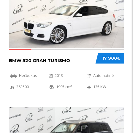
17 900€
BMW 520 GRAN TURISMO
Hečbekas
2013
Automatinė
363500
1995 cm³
135 KW
IŠSKIRTINIS
44