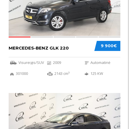
9 900€
MERCEDES-BENZ GLK 220
Visureigis/SUV
2009
Automatinė
301000
2143 cm³
125 KW
56