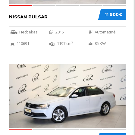
11 900€
NISSAN PULSAR
Hečbekas
2015
Automatinė
110691
1197 cm³
85 KW
49