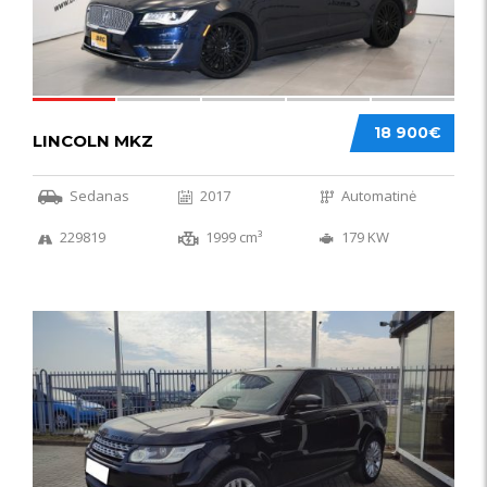
18 900€
LINCOLN MKZ
Sedanas
2017
Automatinė
229819
1999 cm³
179 KW
51