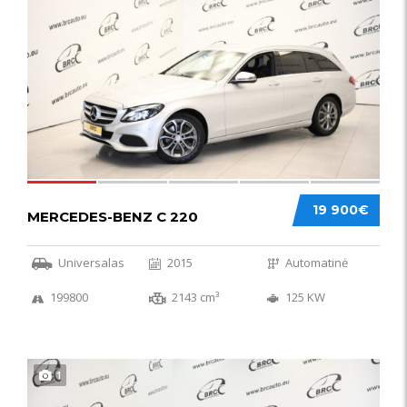
52
19 900€
MERCEDES-BENZ C 220
Universalas
2015
Automatinė
199800
2143 cm³
125 KW
1