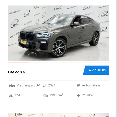
58
47 900€
BMW X6
Visureigis/SUV
2021
Automatinė
224355
2993 cm³
210 KW