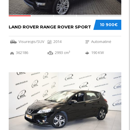
10 900€
LAND ROVER RANGE ROVER SPORT
Visureigis/SUV
2014
Automatinė
362186
2993 cm³
190 KW
50