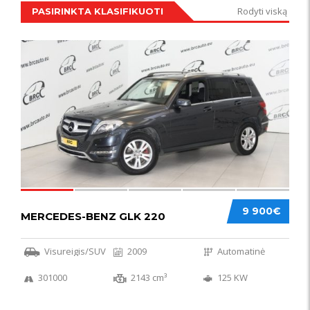
Rodyti viską
PASIRINKTA KLASIFIKUOTI
IŠSKIRTINIS
44
9 900€
MERCEDES-BENZ GLK 220
Visureigis/SUV
2009
Automatinė
301000
2143 cm³
125 KW