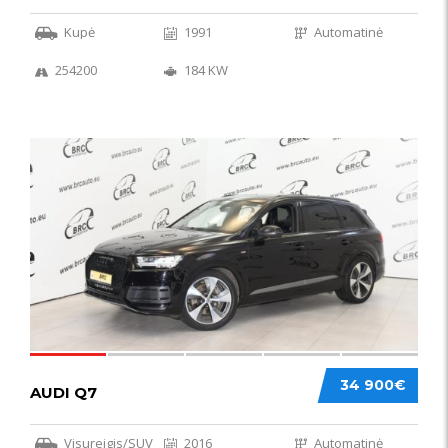
Kupė
1991
Automatinė
254200
184 KW
56
34 900€
AUDI Q7
Visureigis/SUV
2016
Automatinė