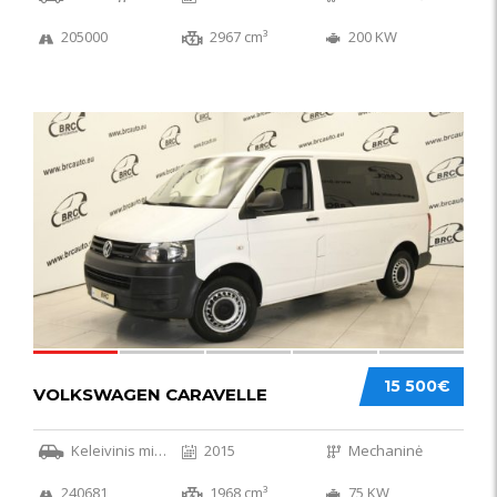
205000
2967 cm³
200 KW
36
15 500€
VOLKSWAGEN CARAVELLE
Keleivinis mikroautobusas
2015
Mechaninė
240681
1968 cm³
75 KW