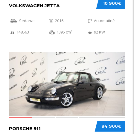
10 900€
VOLKSWAGEN JETTA
Sedanas
2016
Automatinė
148563
1395 cm³
92 KW
59
84 900€
PORSCHE 911