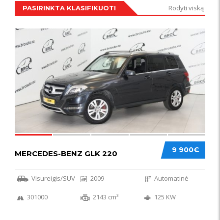
Rodyti viską
PASIRINKTA KLASIFIKUOTI
IŠSKIRTINIS
44
9 900€
MERCEDES-BENZ GLK 220
Visureigis/SUV
2009
Automatinė
301000
2143 cm³
125 KW