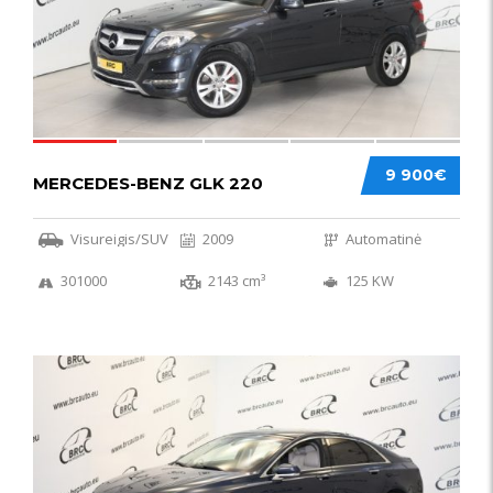
9 900€
MERCEDES-BENZ GLK 220
Visureigis/SUV
2009
Automatinė
301000
2143 cm³
125 KW
56