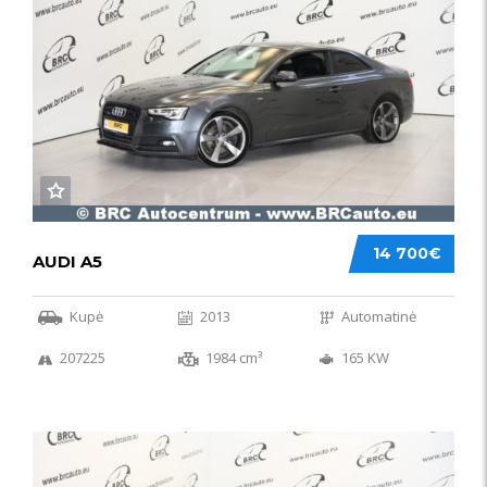
14 700€
AUDI A5
Kupė
2013
Automatinė
207225
1984 cm³
165 KW
50