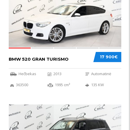
17 900€
BMW 520 GRAN TURISMO
Hečbekas
2013
Automatinė
363500
1995 cm³
135 KW
IŠSKIRTINIS
44