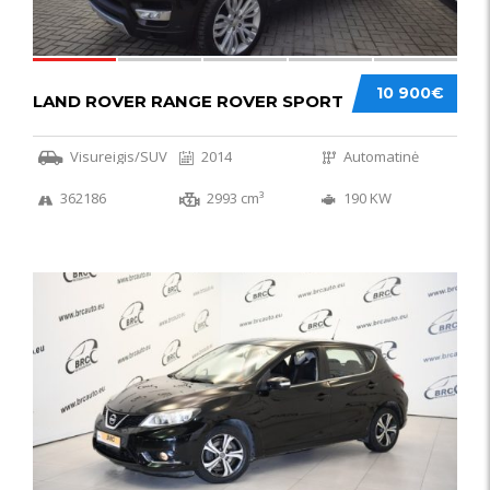
10 900€
LAND ROVER RANGE ROVER SPORT
Visureigis/SUV
2014
Automatinė
362186
2993 cm³
190 KW
50