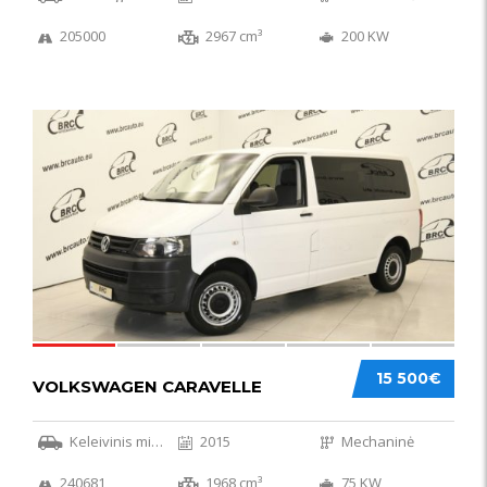
205000
2967 cm³
200 KW
36
15 500€
VOLKSWAGEN CARAVELLE
Keleivinis mikroautobusas
2015
Mechaninė
240681
1968 cm³
75 KW