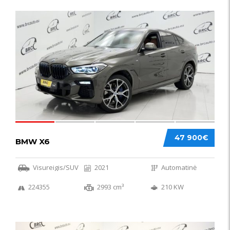
58
47 900€
BMW X6
Visureigis/SUV
2021
Automatinė
224355
2993 cm³
210 KW