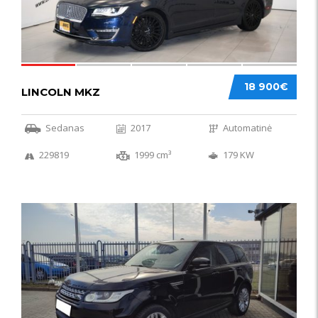
18 900€
LINCOLN MKZ
Sedanas
2017
Automatinė
229819
1999 cm³
179 KW
51