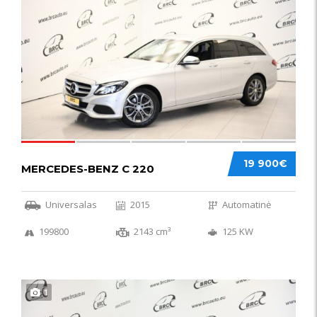
52
19 900€
MERCEDES-BENZ C 220
Universalas
2015
Automatinė
199800
2143 cm³
125 KW
1