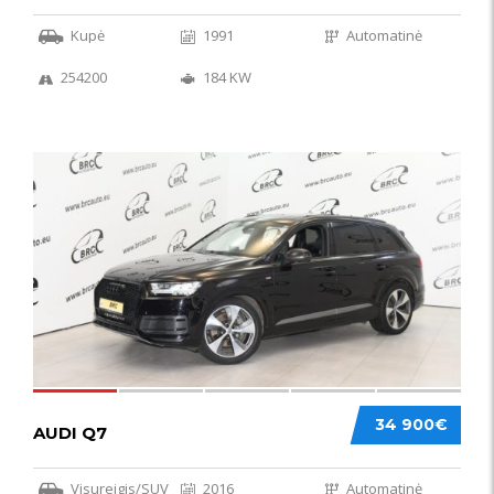
Kupė
1991
Automatinė
254200
184 KW
56
34 900€
AUDI Q7
Visureigis/SUV
2016
Automatinė