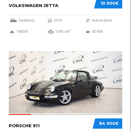
10 900€
VOLKSWAGEN JETTA
Sedanas
2016
Automatinė
148563
1395 cm³
92 KW
59
84 900€
PORSCHE 911