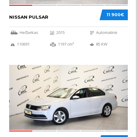
11 900€
NISSAN PULSAR
Hečbekas
2015
Automatinė
110691
1197 cm³
85 KW
49