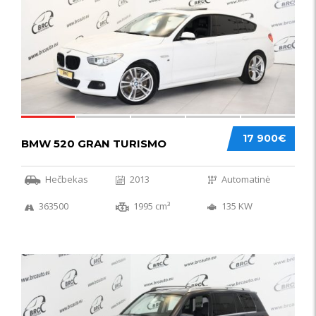
17 900€
BMW 520 GRAN TURISMO
Hečbekas
2013
Automatinė
363500
1995 cm³
135 KW
IŠSKIRTINIS
44