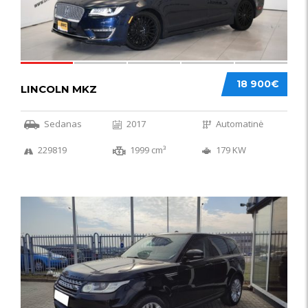
18 900€
LINCOLN MKZ
Sedanas
2017
Automatinė
229819
1999 cm³
179 KW
51