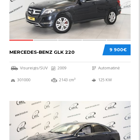
9 900€
MERCEDES-BENZ GLK 220
Visureigis/SUV
2009
Automatinė
301000
2143 cm³
125 KW
56