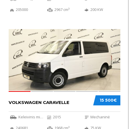
205000
2967 cm³
200 KW
36
15 500€
VOLKSWAGEN CARAVELLE
Keleivinis mikroautobusas
2015
Mechaninė
240681
1968 cm³
75 KW