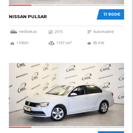
11 900€
NISSAN PULSAR
Hečbekas
2015
Automatinė
110691
1197 cm³
85 KW
49