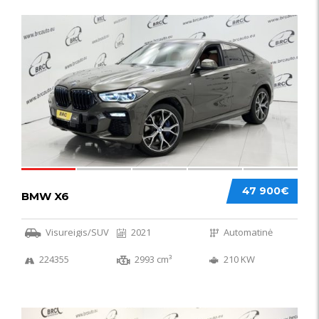
58
47 900€
BMW X6
Visureigis/SUV
2021
Automatinė
224355
2993 cm³
210 KW