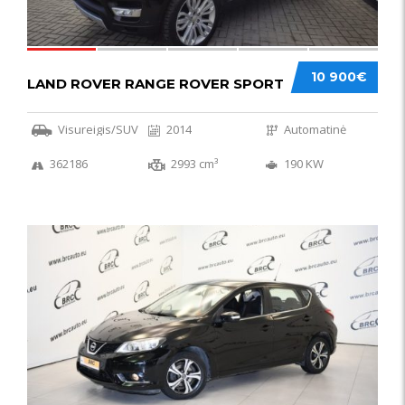
10 900€
LAND ROVER RANGE ROVER SPORT
Visureigis/SUV
2014
Automatinė
362186
2993 cm³
190 KW
50