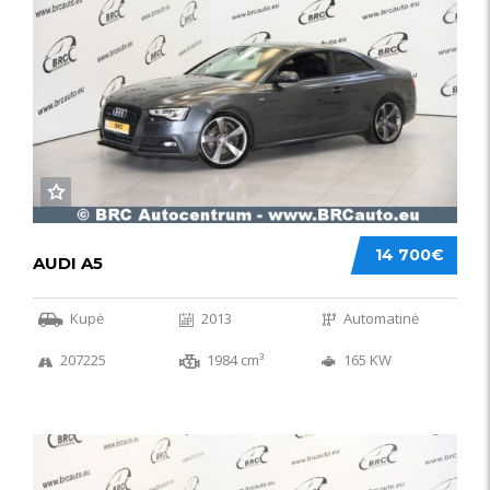
14 700€
AUDI A5
Kupė
2013
Automatinė
207225
1984 cm³
165 KW
50