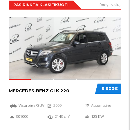
Rodyti viską
PASIRINKTA KLASIFIKUOTI
IŠSKIRTINIS
44
9 900€
MERCEDES-BENZ GLK 220
Visureigis/SUV
2009
Automatinė
301000
2143 cm³
125 KW