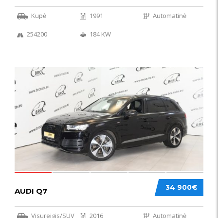
Kupė
1991
Automatinė
254200
184 KW
56
34 900€
AUDI Q7
Visureigis/SUV
2016
Automatinė