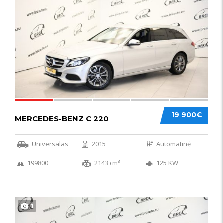
52
19 900€
MERCEDES-BENZ C 220
Universalas
2015
Automatinė
199800
2143 cm³
125 KW
1