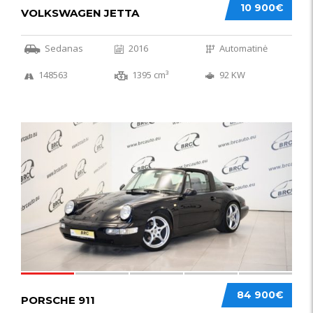
10 900€
VOLKSWAGEN JETTA
Sedanas
2016
Automatinė
148563
1395 cm³
92 KW
59
84 900€
PORSCHE 911