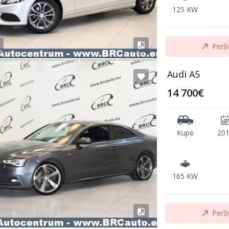
125 KW
Perži
Audi A5
14 700€
Kupė
20
165 KW
Perži