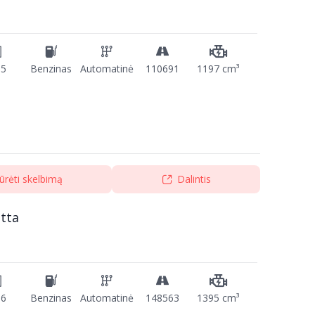
15
Benzinas
Automatinė
110691
1197 cm³
ūrėti skelbimą
Dalintis
tta
16
Benzinas
Automatinė
148563
1395 cm³