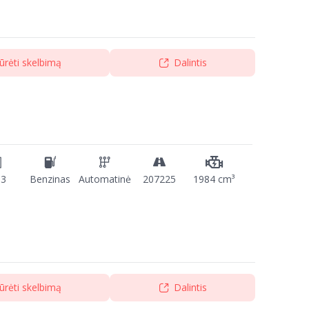
ūrėti skelbimą
Dalintis
13
Benzinas
Automatinė
207225
1984 cm³
ūrėti skelbimą
Dalintis