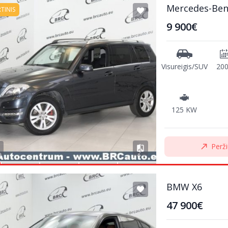
Mercedes-Ben
RTINIS
9 900€
Visureigis/SUV
20
125 KW
Perži
BMW X6
47 900€