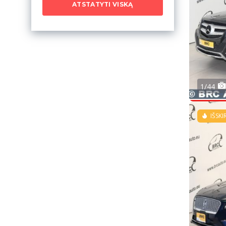
ATSTATYTI VISKĄ
1/44
IŠSKI