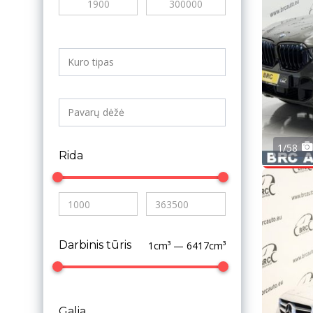
1/58
Rida
Darbinis tūris
1cm³ — 6417cm³
Galia