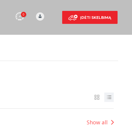
0
ĮDĖTI SKELBIMĄ
Show all