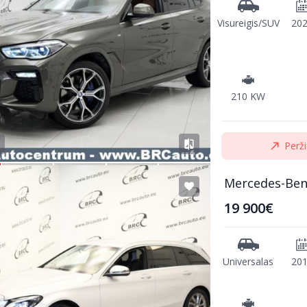
Visureigis/SUV
20
210 KW
Perži
Mercedes-Ben
19 900€
Universalas
20