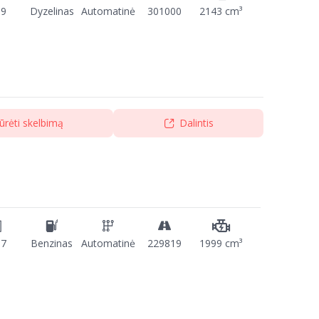
09
Dyzelinas
Automatinė
301000
2143 cm³
ūrėti skelbimą
Dalintis
17
Benzinas
Automatinė
229819
1999 cm³