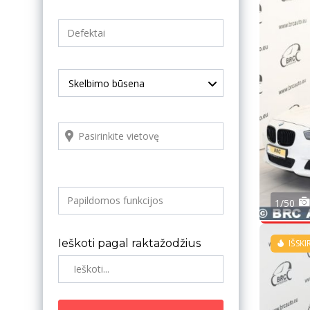
Skelbimo būsena
1/50
Ieškoti pagal raktažodžius
IŠSKI