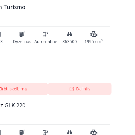
n Turismo
13
Dyzelinas
Automatinė
363500
1995 cm³
ūrėti skelbimą
Dalintis
z GLK 220