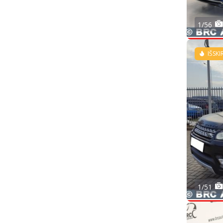
1/56
IŠSKI
1/51