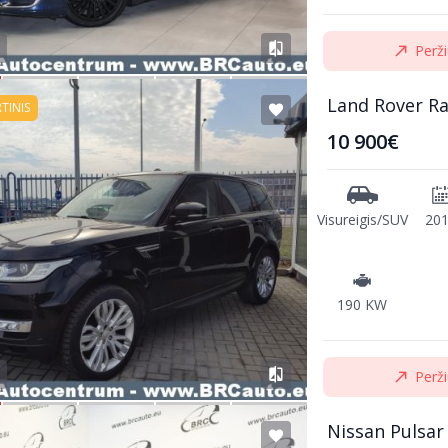
Perži
Land Rover R
RTINIS
10 900€
Visureigis/SUV
20
190 KW
Perži
Nissan Pulsar