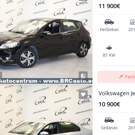
11 900€
Hečbekas
20
85 KW
Perži
Volkswagen Je
10 900€
Sedanas
20