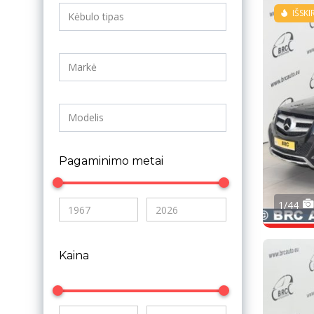
IŠSKI
Pagaminimo metai
1/44
Kaina