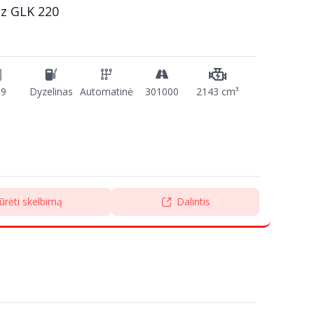
z GLK 220
09
Dyzelinas
Automatinė
301000
2143 cm³
ūrėti skelbimą
Dalintis