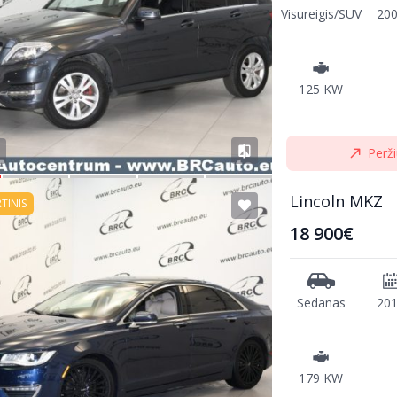
Visureigis/SUV
20
125 KW
Perži
Lincoln MKZ
RTINIS
18 900€
Sedanas
20
179 KW