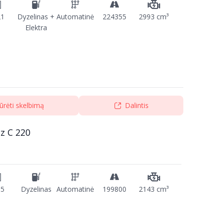
21
Dyzelinas +
Automatinė
224355
2993 cm³
Elektra
ūrėti skelbimą
Dalintis
z C 220
15
Dyzelinas
Automatinė
199800
2143 cm³