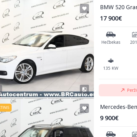
BMW 520 Gra
17 900€
Hečbekas
20
135 KW
Perži
Mercedes-Ben
RTINIS
9 900€