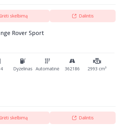
ūrėti skelbimą
Dalintis
ange Rover Sport
14
Dyzelinas
Automatinė
362186
2993 cm³
ūrėti skelbimą
Dalintis