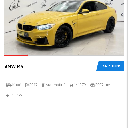
34 900€
BMW M4
Kupė
2017
Automatinė
141379
2997 cm³
313 KW