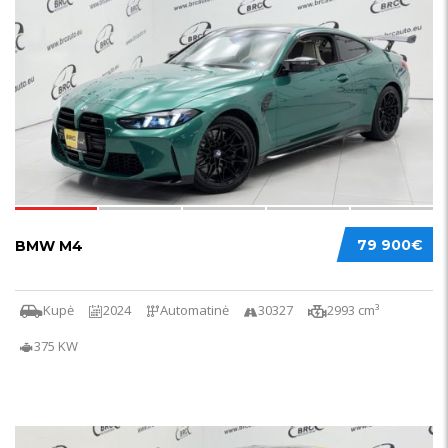
63
79 900€
BMW M4
Kupė
2024
Automatinė
30327
2993 cm³
375 KW
65