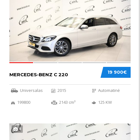
52
19 900€
MERCEDES-BENZ C 220
Universalas
2015
Automatinė
199800
2143 cm³
125 KW
1