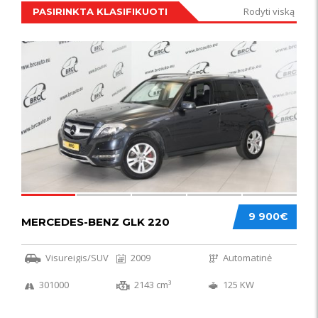
Rodyti viską
PASIRINKTA KLASIFIKUOTI
IŠSKIRTINIS
44
9 900€
MERCEDES-BENZ GLK 220
Visureigis/SUV
2009
Automatinė
301000
2143 cm³
125 KW