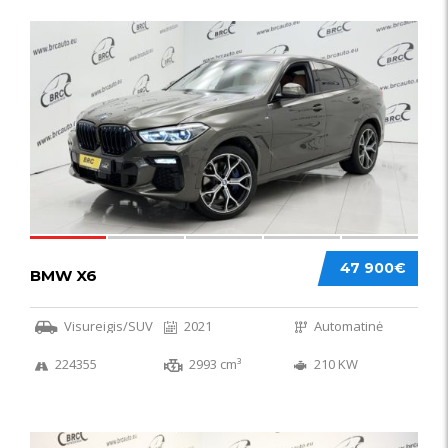
58
47 900€
BMW X6
Visureigis/SUV
2021
Automatinė
224355
2993 cm³
210 KW