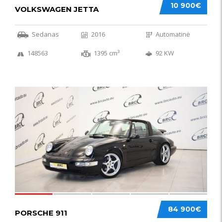
10 900€
VOLKSWAGEN JETTA
Sedanas
2016
Automatinė
148563
1395 cm³
92 KW
59
84 900€
PORSCHE 911