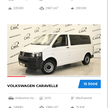
205000
2967 cm³
200 KW
36
15 500€
VOLKSWAGEN CARAVELLE
Keleivinis mikroautobusas
2015
Mechaninė
240681
1968 cm³
75 KW