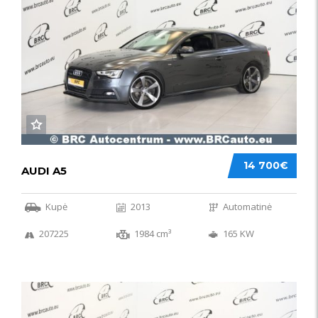
14 700€
AUDI A5
Kupė
2013
Automatinė
207225
1984 cm³
165 KW
50