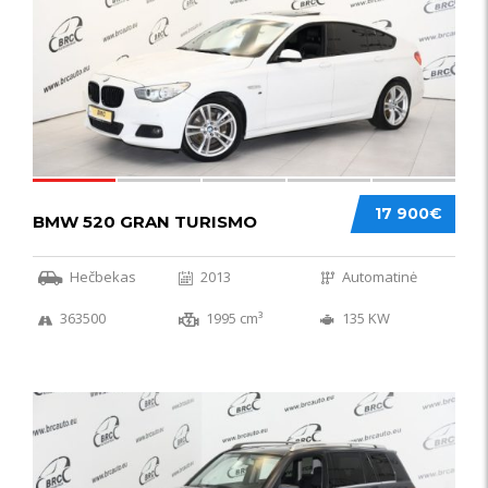
17 900€
BMW 520 GRAN TURISMO
Hečbekas
2013
Automatinė
363500
1995 cm³
135 KW
IŠSKIRTINIS
44