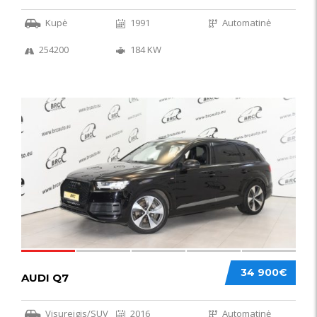
Kupė
1991
Automatinė
254200
184 KW
56
34 900€
AUDI Q7
Visureigis/SUV
2016
Automatinė