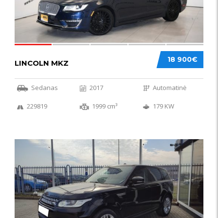
18 900€
LINCOLN MKZ
Sedanas
2017
Automatinė
229819
1999 cm³
179 KW
51