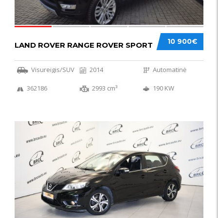
10 900€
LAND ROVER RANGE ROVER SPORT
Visureigis/SUV
2014
Automatinė
362186
2993 cm³
190 KW
50