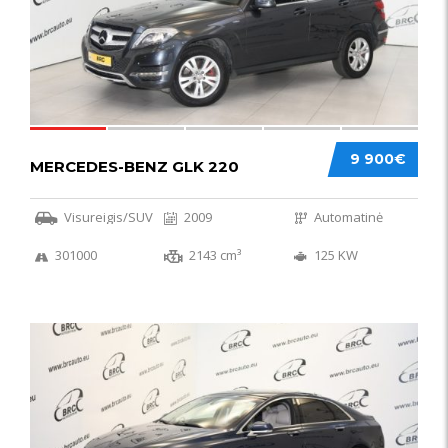
9 900€
MERCEDES-BENZ GLK 220
Visureigis/SUV
2009
Automatinė
301000
2143 cm³
125 KW
56