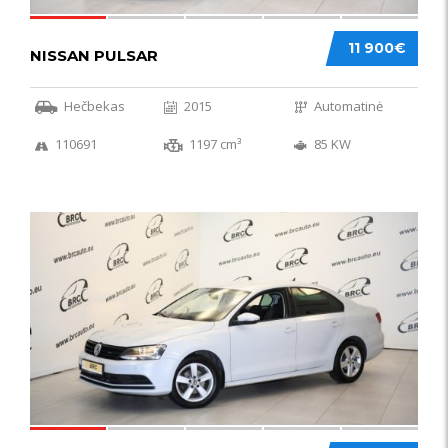
11 900€
NISSAN PULSAR
Hečbekas
2015
Automatinė
110691
1197 cm³
85 KW
49