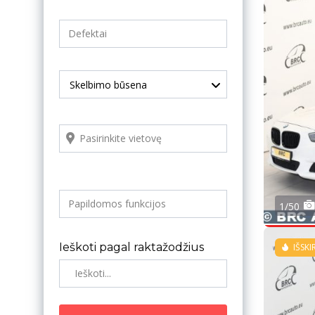
Skelbimo būsena
1/50
Ieškoti pagal raktažodžius
IŠSKI