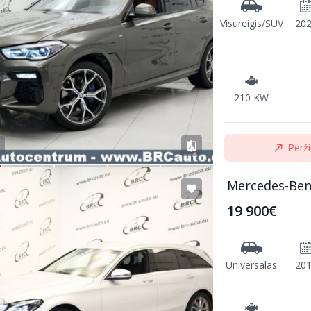
Visureigis/SUV
20
210 KW
Perži
Mercedes-Ben
19 900€
Universalas
20