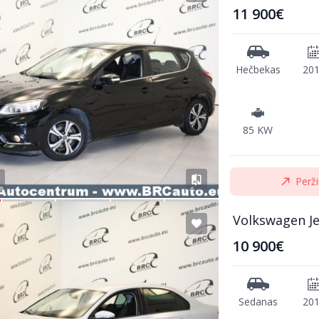
11 900€
Hečbekas
20
85 KW
Perži
Volkswagen Je
10 900€
Sedanas
20