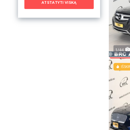
ATSTATYTI VISKĄ
1/44
IŠSKI