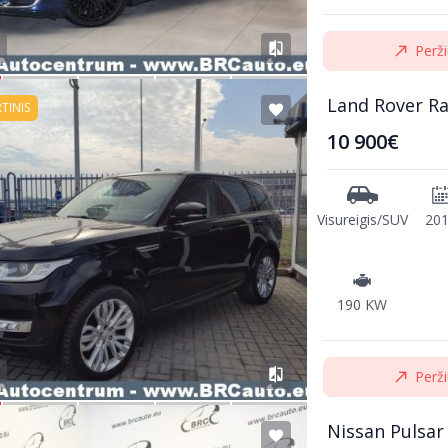
Perži
Land Rover R
RTINIS
10 900€
Visureigis/SUV
20
190 KW
Perži
Nissan Pulsar