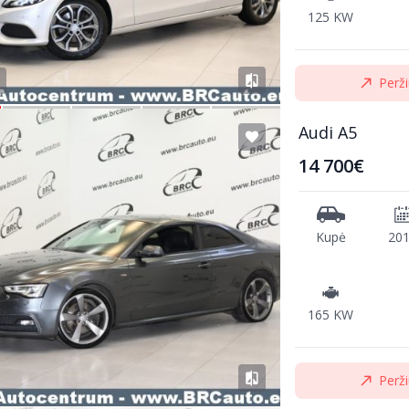
125 KW
Perži
Audi A5
14 700€
Kupė
20
165 KW
Perži