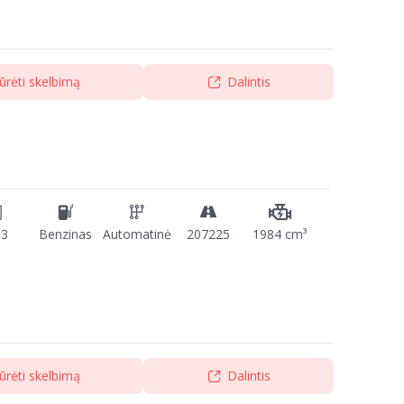
ūrėti skelbimą
Dalintis
13
Benzinas
Automatinė
207225
1984 cm³
ūrėti skelbimą
Dalintis