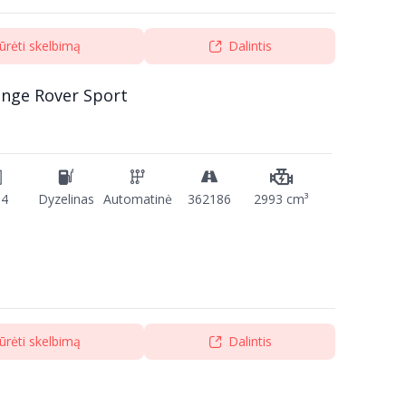
ūrėti skelbimą
Dalintis
ange Rover Sport
14
Dyzelinas
Automatinė
362186
2993 cm³
ūrėti skelbimą
Dalintis