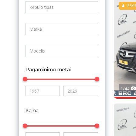
IŠSKI
Pagaminimo metai
1/44
Kaina