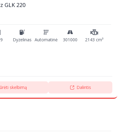
z GLK 220
09
Dyzelinas
Automatinė
301000
2143 cm³
ūrėti skelbimą
Dalintis