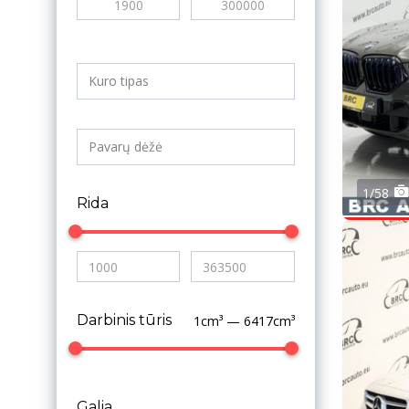
1/58
Rida
Darbinis tūris
1cm³ — 6417cm³
Galia