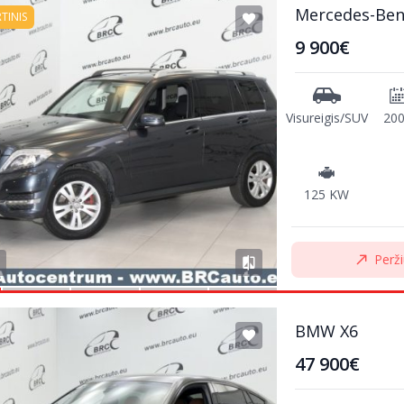
Mercedes-Ben
RTINIS
9 900€
Visureigis/SUV
20
125 KW
Perži
BMW X6
47 900€