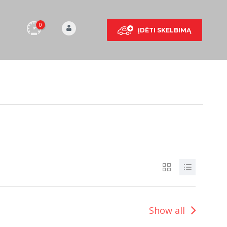
0
ĮDĖTI SKELBIMĄ
Show all