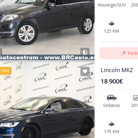
Visureigis/SUV
20
125 KW
Perži
Lincoln MKZ
RTINIS
18 900€
Sedanas
20
179 KW