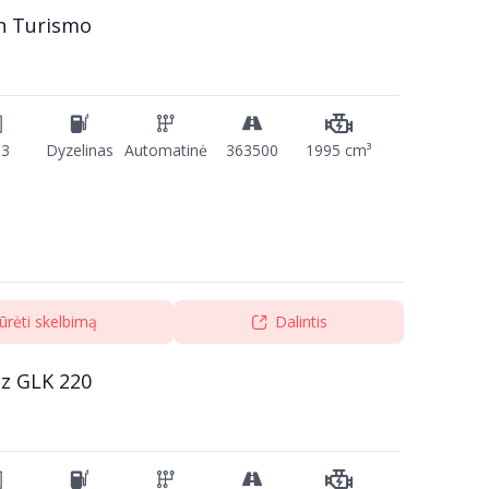
n Turismo
13
Dyzelinas
Automatinė
363500
1995 cm³
ūrėti skelbimą
Dalintis
z GLK 220