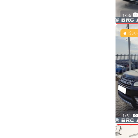
1/56
IŠSKI
1/51