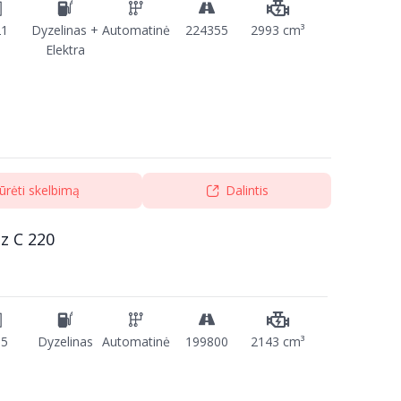
21
Dyzelinas +
Automatinė
224355
2993 cm³
Elektra
ūrėti skelbimą
Dalintis
z C 220
15
Dyzelinas
Automatinė
199800
2143 cm³