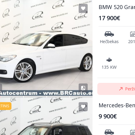
BMW 520 Gra
17 900€
Hečbekas
20
135 KW
Perži
Mercedes-Ben
RTINIS
9 900€