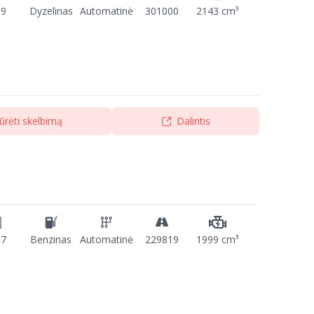
09
Dyzelinas
Automatinė
301000
2143 cm³
ūrėti skelbimą
Dalintis
17
Benzinas
Automatinė
229819
1999 cm³