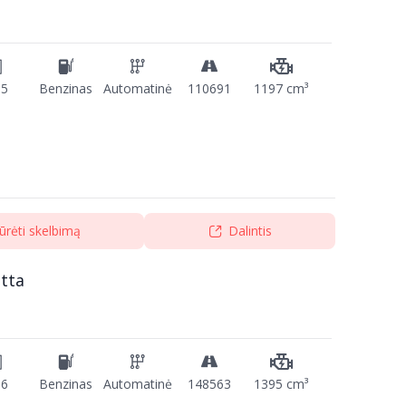
15
Benzinas
Automatinė
110691
1197 cm³
ūrėti skelbimą
Dalintis
tta
16
Benzinas
Automatinė
148563
1395 cm³