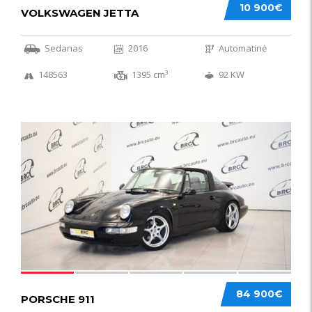
10 900€
VOLKSWAGEN JETTA
Sedanas
2016
Automatinė
148563
1395 cm³
92 KW
59
84 900€
PORSCHE 911