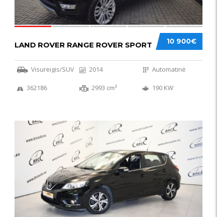
10 900€
LAND ROVER RANGE ROVER SPORT
Visureigis/SUV
2014
Automatinė
362186
2993 cm³
190 KW
50