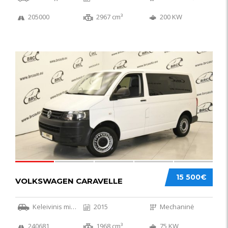
205000
2967 cm³
200 KW
36
15 500€
VOLKSWAGEN CARAVELLE
Keleivinis mikroautobusas
2015
Mechaninė
240681
1968 cm³
75 KW