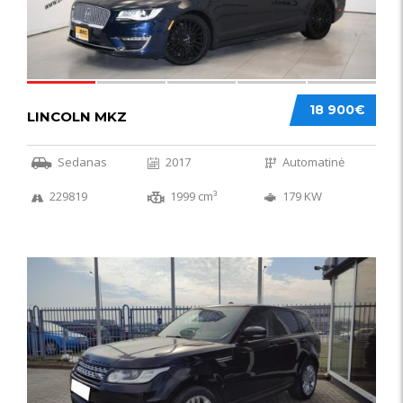
18 900€
LINCOLN MKZ
Sedanas
2017
Automatinė
229819
1999 cm³
179 KW
51