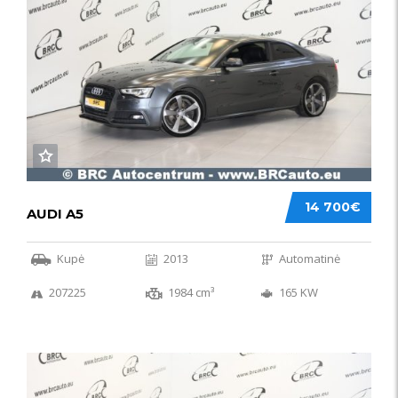
14 700€
AUDI A5
Kupė
2013
Automatinė
207225
1984 cm³
165 KW
50