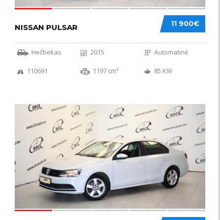
11 900€
NISSAN PULSAR
Hečbekas
2015
Automatinė
110691
1197 cm³
85 KW
49