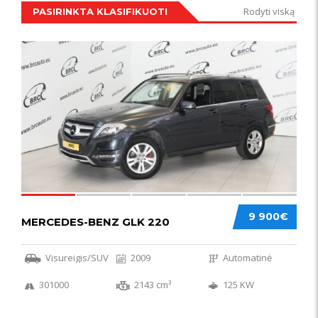
Rodyti viską
PASIRINKTA KLASIFIKUOTI
IŠSKIRTINIS
44
9 900€
MERCEDES-BENZ GLK 220
Visureigis/SUV
2009
Automatinė
301000
2143 cm³
125 KW