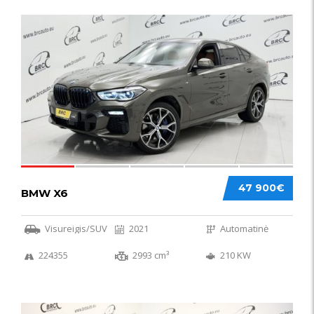
58
47 900€
BMW X6
Visureigis/SUV
2021
Automatinė
224355
2993 cm³
210 KW