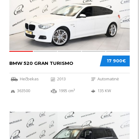
17 900€
BMW 520 GRAN TURISMO
Hečbekas
2013
Automatinė
363500
1995 cm³
135 KW
IŠSKIRTINIS
44