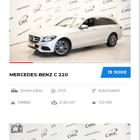
52
19 900€
MERCEDES-BENZ C 220
Universalas
2015
Automatinė
199800
2143 cm³
125 KW
1