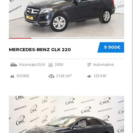
9 900€
MERCEDES-BENZ GLK 220
Visureigis/SUV
2009
Automatinė
301000
2143 cm³
125 KW
56