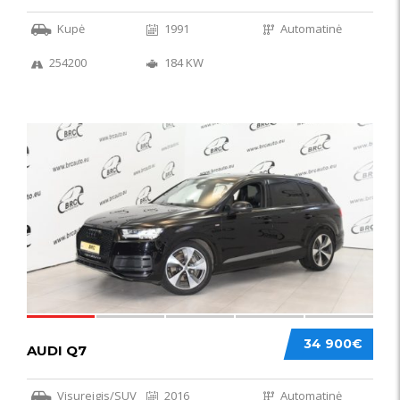
Kupė
1991
Automatinė
254200
184 KW
56
34 900€
AUDI Q7
Visureigis/SUV
2016
Automatinė