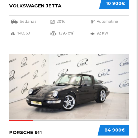
10 900€
VOLKSWAGEN JETTA
Sedanas
2016
Automatinė
148563
1395 cm³
92 KW
59
84 900€
PORSCHE 911