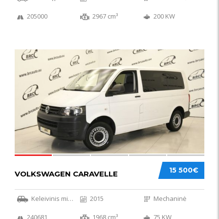
205000
2967 cm³
200 KW
36
15 500€
VOLKSWAGEN CARAVELLE
Keleivinis mikroautobusas
2015
Mechaninė
240681
1968 cm³
75 KW