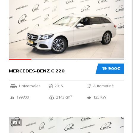
52
19 900€
MERCEDES-BENZ C 220
Universalas
2015
Automatinė
199800
2143 cm³
125 KW
1