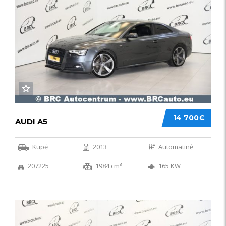
14 700€
AUDI A5
Kupė
2013
Automatinė
207225
1984 cm³
165 KW
50