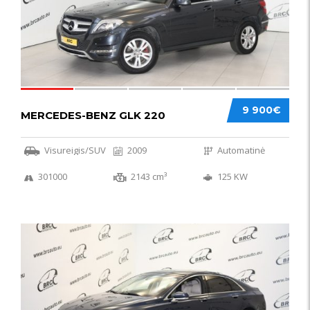
9 900€
MERCEDES-BENZ GLK 220
Visureigis/SUV
2009
Automatinė
301000
2143 cm³
125 KW
56