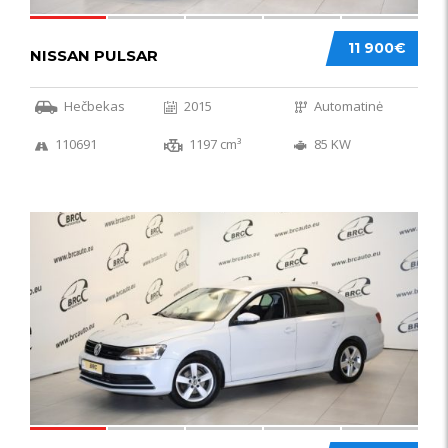
11 900€
NISSAN PULSAR
Hečbekas
2015
Automatinė
110691
1197 cm³
85 KW
49