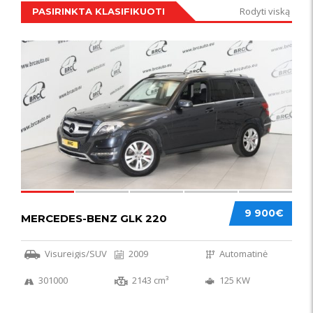
Rodyti viską
PASIRINKTA KLASIFIKUOTI
IŠSKIRTINIS
44
9 900€
MERCEDES-BENZ GLK 220
Visureigis/SUV
2009
Automatinė
301000
2143 cm³
125 KW