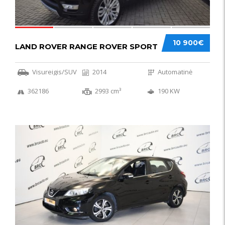
10 900€
LAND ROVER RANGE ROVER SPORT
Visureigis/SUV
2014
Automatinė
362186
2993 cm³
190 KW
50