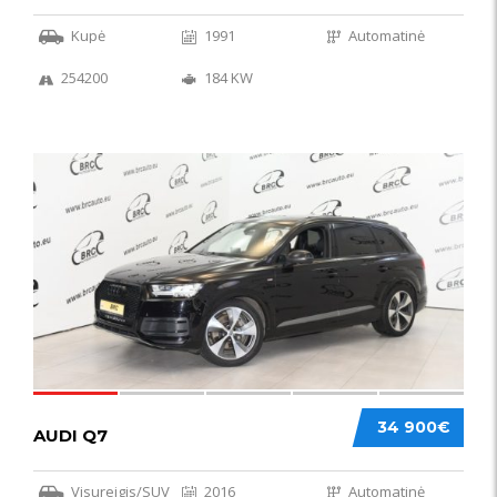
Kupė
1991
Automatinė
254200
184 KW
56
34 900€
AUDI Q7
Visureigis/SUV
2016
Automatinė