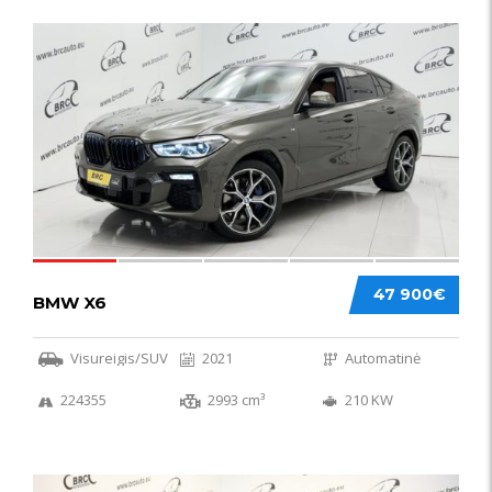
58
47 900€
BMW X6
Visureigis/SUV
2021
Automatinė
224355
2993 cm³
210 KW