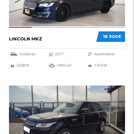
18 900€
LINCOLN MKZ
Sedanas
2017
Automatinė
229819
1999 cm³
179 KW
51