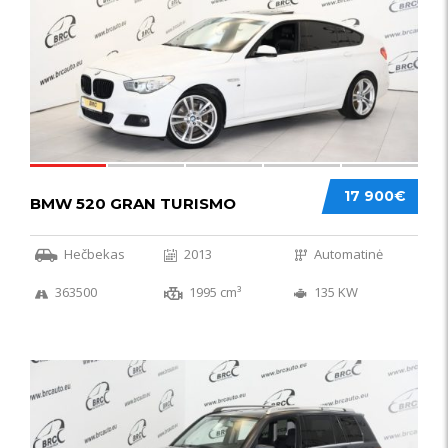
17 900€
BMW 520 GRAN TURISMO
Hečbekas
2013
Automatinė
363500
1995 cm³
135 KW
IŠSKIRTINIS
44