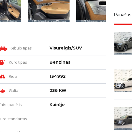
Panašūs
Kėbulo tipas
Visureigis/SUV
Kuro tipas
Benzinas
Rida
134992
Galia
236 KW
Vairo padėtis
Kairėje
Euro standartas