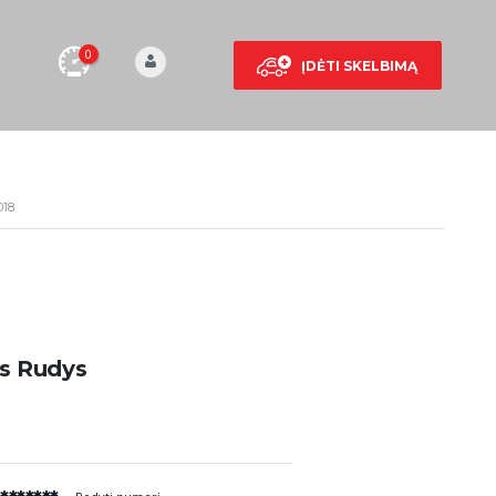
0
ĮDĖTI SKELBIMĄ
018
s Rudys