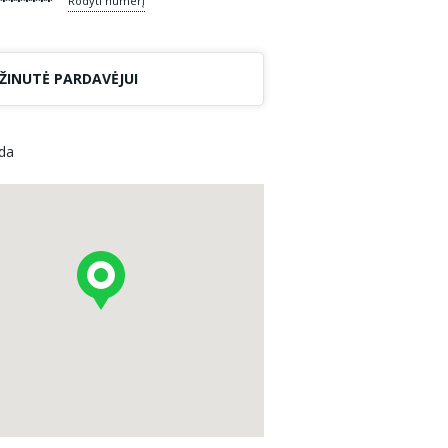
*******
Rodyti numerį
ŽINUTĖ PARDAVĖJUI
ėda