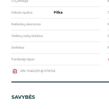
CO₂ emisija
Kėbulo spalva
Pilka
T
Ratlankių skersmuo
Sėdimų vietų skaičius
Defektai
Pardavėjo tipas
VIN: YV4A22PL4J1376154
SAVYBĖS