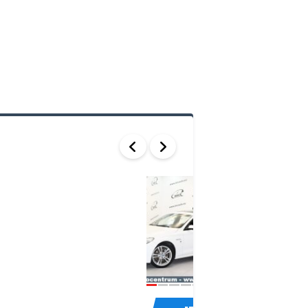
50
BMW