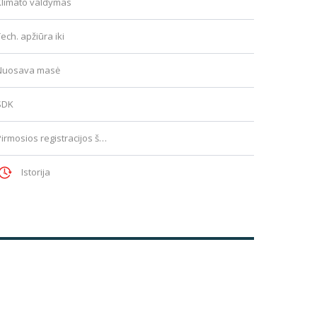
Klimato valdymas
ech. apžiūra iki
Nuosava masė
SDK
Pirmosios registracijos šalis
Istorija