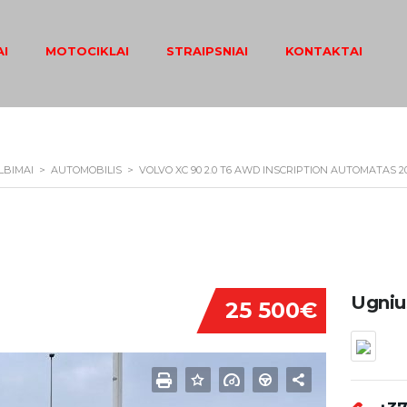
I
MOTOCIKLAI
STRAIPSNIAI
KONTAKTAI
LBIMAI
>
AUTOMOBILIS
>
VOLVO XC 90 2.0 T6 AWD INSCRIPTION AUTOMATAS 2
Ugniu
25 500€