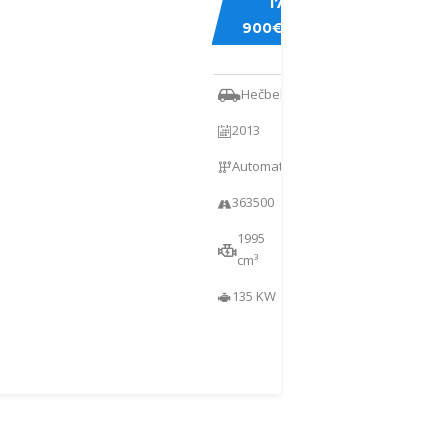
17
520
900€
GRAN
TURISMO
Hečbekas
2013
Automatinė
363500
1995
cm³
135 KW