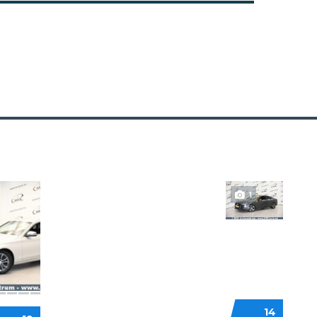
52
1
AUDI
14
RCEDES-