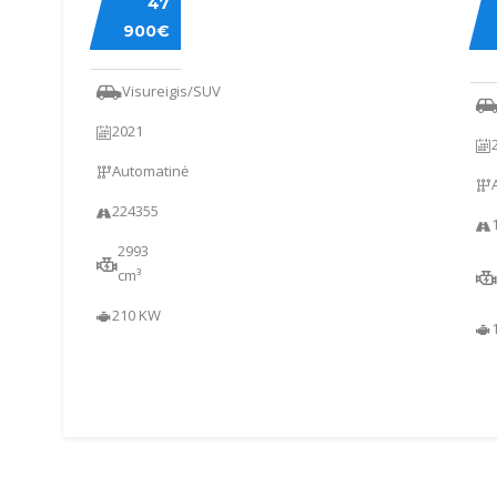
47
X6
BE
900€
C
22
Visureigis/SUV
2021
Automatinė
224355
2993
cm³
210 KW