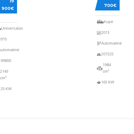
A5
19
NZ
700€
900€
0
Kupė
Universalas
2013
2015
Automatinė
Automatinė
207225
199800
1984
2143
cm³
cm³
165 KW
125 KW