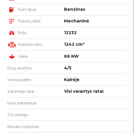
Kuro tipas
Benzinas
Pavarų dėžė
Mechaninė
Rida
12232
Darbinis tūris
1242 cm³
Galia
66 KW
Durų skaičius
4/5
Vairo padėtis
Kairėje
Varantieji ratai
Visi varantys ratai
Euro standartas
CO₂ emisija
Klimato valdymas