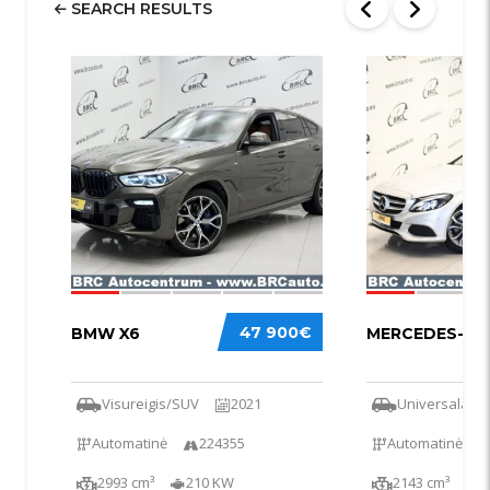
SEARCH RESULTS
58
52
47 900€
BMW X6
MERCEDES-BEN
Visureigis/SUV
2021
Universalas
Automatinė
224355
Automatinė
2993 cm³
210 KW
2143 cm³
1