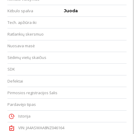
Kėbulo spalva
Juoda
Tech. apžiūra iki
Ratlankių skersmuo
Nuosava masė
Sėdimų vietų skaičius
SDK
Defektai
Pirmosios registracijos šalis
Pardavėjo tipas
Istorija
VIN: JA4ASWAA8NZ046164