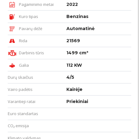
Pagaminimo metai
2022
Kuro tipas
Benzinas
Pavarų dėžė
Automatinė
Rida
21569
Darbinis tūris
1499 cm³
Galia
112 KW
Durų skaičius
4/5
Vairo padėtis
Kairėje
Varantieji ratai
Priekiniai
Euro standartas
CO₂ emisija
Klimato valdymas