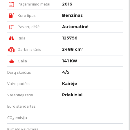
Pagaminimo metai
2016
Kuro tipas
Benzinas
Pavarų dėžė
Automatinė
Rida
125756
Darbinis tūris
2488 cm³
Galia
141 KW
Durų skaičius
4/5
Vairo padėtis
Kairėje
Varantieji ratai
Priekiniai
Euro standartas
CO₂ emisija
Klimato valdymas