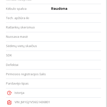
Kėbulo spalva
Raudona
Tech. apžiūra iki
Ratlankių skersmuo
Nuosava masė
Sėdimų vietų skaičius
SDK
Defektai
Pirmosios registracijos šalis
Pardavėjo tipas
Istorija
VIN: JM1GJ1V56G1436801