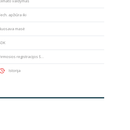
Klimato valdymas
ech. apžiūra iki
Nuosava masė
SDK
Pirmosios registracijos šalis
Istorija