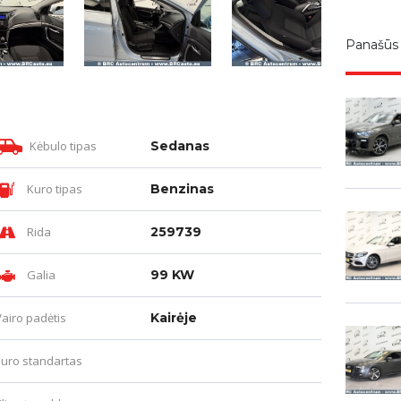
Panašūs
Kėbulo tipas
Sedanas
Kuro tipas
Benzinas
Rida
259739
Galia
99 KW
Vairo padėtis
Kairėje
Euro standartas