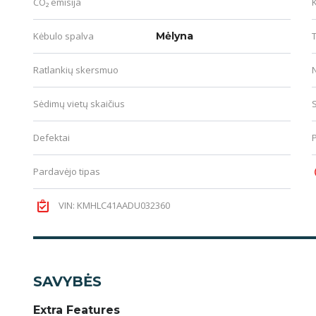
CO₂ emisija
Kėbulo spalva
Mėlyna
T
Ratlankių skersmuo
Sėdimų vietų skaičius
Defektai
Pardavėjo tipas
VIN: KMHLC41AADU032360
SAVYBĖS
Extra Features