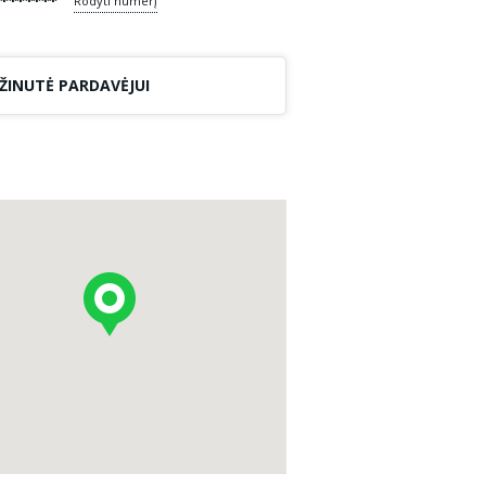
*******
Rodyti numerį
ŽINUTĖ PARDAVĖJUI