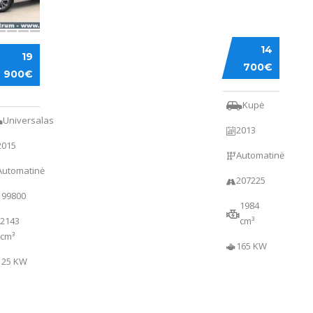
AUDI
14
RCEDES-
A5
19
NZ
700€
900€
0
Kupė
Universalas
2013
2015
Automatinė
Automatinė
207225
199800
1984
2143
cm³
cm³
165 KW
125 KW