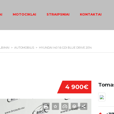
I
MOTOCIKLAI
STRAIPSNIAI
KONTAKTAI
LBIMAI
>
AUTOMOBILIS
>
HYUNDAI I40 1.6 GDI BLUE DRIVE 2014
Tomas
4 900€