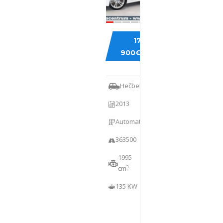
BMW
17
520
900€
GRAN
TURISMO
Hečbekas
2013
Automatinė
363500
1995
cm³
135 KW