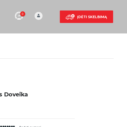
0
ĮDĖTI SKELBIMĄ
 Doveika