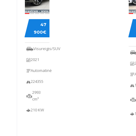
BMW
ME
47
X6
BE
900€
C
22
Visureigis/SUV
2021
Automatinė
224355
2993
cm³
210 KW