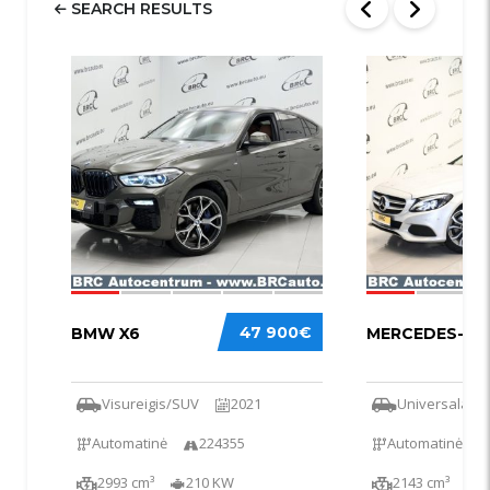
SEARCH RESULTS
58
52
47 900€
BMW X6
MERCEDES-BEN
Visureigis/SUV
2021
Universalas
Automatinė
224355
Automatinė
2993 cm³
210 KW
2143 cm³
1