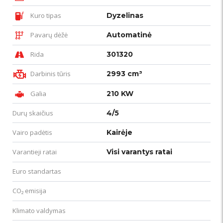
Kuro tipas
Dyzelinas
Pavarų dėžė
Automatinė
Rida
301320
Darbinis tūris
2993 cm³
Galia
210 KW
Durų skaičius
4/5
Vairo padėtis
Kairėje
Varantieji ratai
Visi varantys ratai
Euro standartas
CO₂ emisija
Klimato valdymas