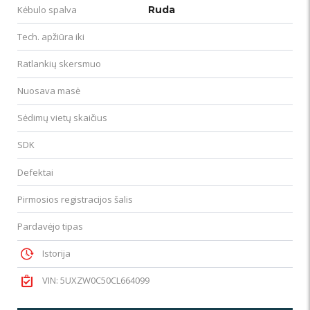
Kėbulo spalva
Ruda
Tech. apžiūra iki
Ratlankių skersmuo
Nuosava masė
Sėdimų vietų skaičius
SDK
Defektai
Pirmosios registracijos šalis
Pardavėjo tipas
Istorija
VIN: 5UXZW0C50CL664099