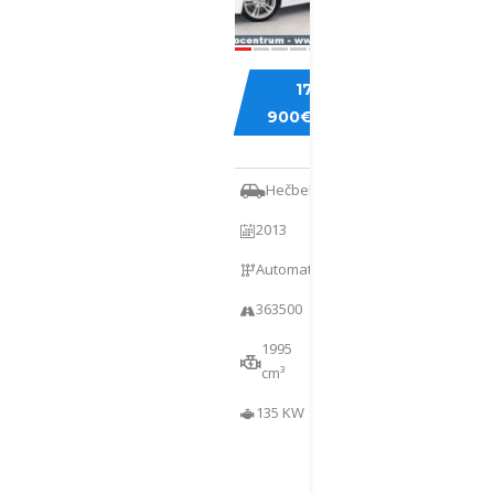
BMW
17
520
900€
GRAN
TURISMO
Hečbekas
2013
Automatinė
363500
1995
cm³
135 KW