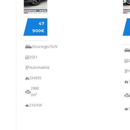
BMW
ME
47
X6
BE
900€
C
22
Visureigis/SUV
2021
Automatinė
224355
2993
cm³
210 KW