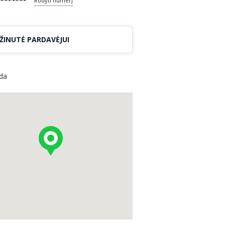
*******
Rodyti numerį
ŽINUTĖ PARDAVĖJUI
ėda