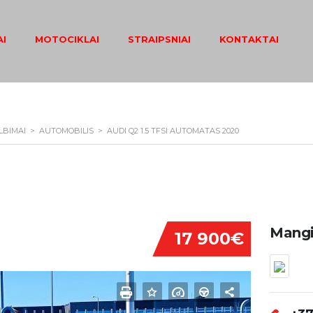
I
MOTOCIKLAI
STRAIPSNIAI
KONTAKTAI
LBIMAI
>
AUTOMOBILIS
>
AUDI Q2 1.5 TFSI AUTOMATAS 2020
Mangi
17 900€