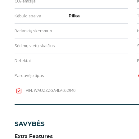
CO₂ emisija
Kėbulo spalva
Pilka
T
Ratlankių skersmuo
Sėdimų vietų skaičius
Defektai
Pardavėjo tipas
VIN: WAUZZZGA4LA052940
SAVYBĖS
Extra Features