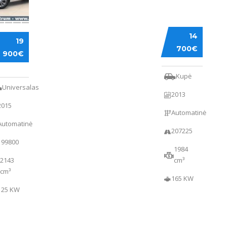
AUDI
14
RCEDES-
A5
19
NZ
700€
900€
0
Kupė
Universalas
2013
2015
Automatinė
Automatinė
207225
199800
1984
2143
cm³
cm³
165 KW
125 KW