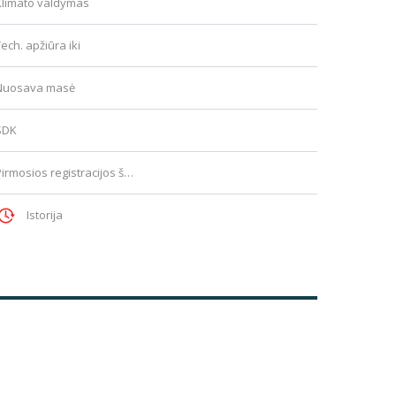
Klimato valdymas
ech. apžiūra iki
Nuosava masė
SDK
Pirmosios registracijos šalis
Istorija