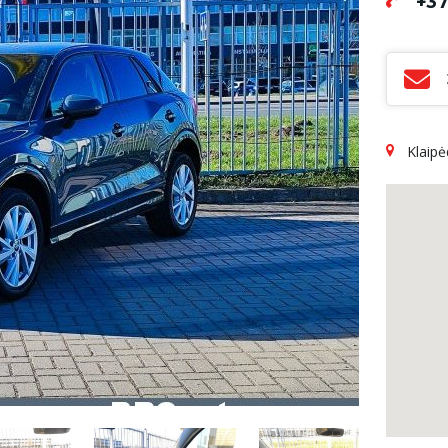
+37
Klaip