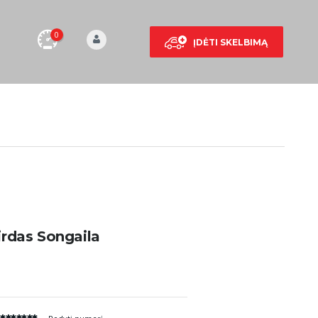
0
ĮDĖTI SKELBIMĄ
rdas Songaila