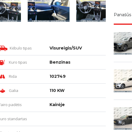
Panašūs
Kėbulo tipas
Visureigis/SUV
Kuro tipas
Benzinas
Rida
102749
Galia
110 KW
Vairo padėtis
Kairėje
Euro standartas