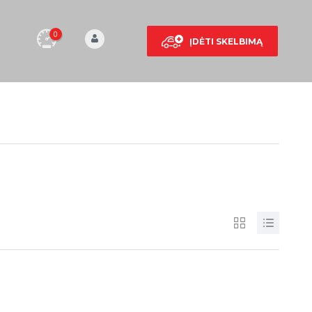
0
ĮDĖTI SKELBIMĄ