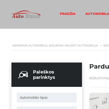
PRADŽIA
AUTOMOBILIA
NEMOKAMI AUTOMOBILIŲ SKELBIMAI. NAUDOTI AUTOMOBILIAI.
>
SKE
Pardu
Paieškos
parinktys
RŪŠIUOTI PAG