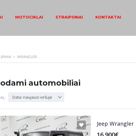
I
MOTOCIKLAI
STRAIPSNIAI
KONTAKTAI
LBIMAI
>
WRANGLER
odami automobiliai
Data: naujausi viršuje
AL:
Jeep Wrangler
16 900€