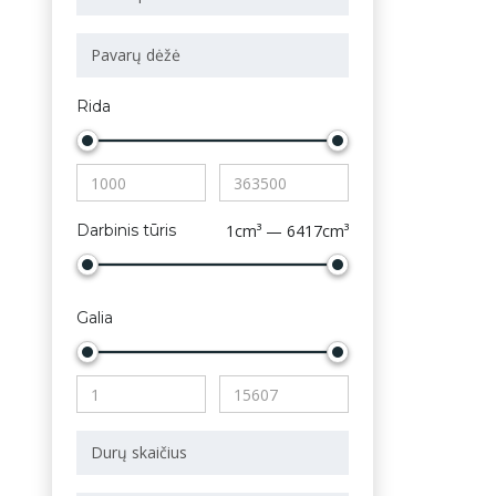
Rida
Darbinis tūris
1cm³ — 6417cm³
Galia