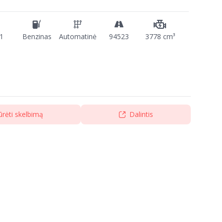
1
Benzinas
Automatinė
94523
3778 cm³
ūrėti skelbimą
Dalintis