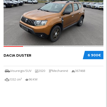
6 900€
DACIA DUSTER
Visureigis/SUV
2020
Mechaninė
367468
1332 cm³
96 KW