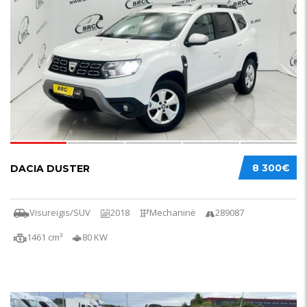
23
8 300€
DACIA DUSTER
Visureigis/SUV
2018
Mechaninė
289087
1461 cm³
80 KW
24